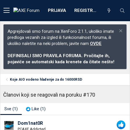
PRIJAVA
REGISTRACIJA
Apgrejdovali smo forum na XenForo 2.1.1, ukoliko imate
predloga vezanih za izgled ili funkcionalnost foruma, ili
ukoliko naletite na neki problem, javite nam
OVDE
DEFINISALI SMO PRAVILA FORUMA. Pročitajte ih,
pojaviće se automatski kada krenete da čitate nešto!
Koje AIO vodeno hlađenje za do 16000RSD
Članovi koji se reagovali na poruku #170
Sve
(1)
Like
(1)
Dom1nat0R
PCAXE Addicted