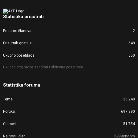
Statistika prisutnih
Prisutno članova
2
Prisutnih gostiju
548
Ukupno posetilaca
550
Ukupan broj može sadržati i skrivene posetioce.
Statistika foruma
Teme
36.248
Poruka
697.990
Članovi
51.754
Najnoviji član
Bk99cncom