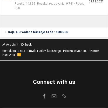
08.12.2021.
Poruka
14.325
Rezultat reagovanja
9.741
Poena
300
Koje AIO vodeno hlađenje za do 16000RSD
Axe Light
Srpski
Kontaktirajte nas
Pravila i uslovi korišćenja
Politika privatnosti
Pomoć
Naslovna
R
S
S
Connect with us
Facebook
Kontaktirajte nas
RSS