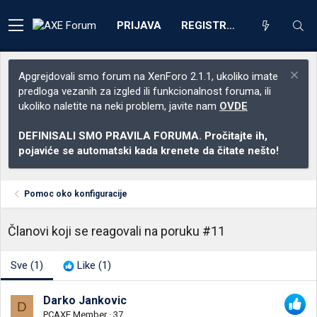
PRIJAVA
REGISTRACIJA
Apgrejdovali smo forum na XenForo 2.1.1, ukoliko imate
predloga vezanih za izgled ili funkcionalnost foruma, ili
ukoliko naletite na neki problem, javite nam
OVDE
DEFINISALI SMO PRAVILA FORUMA. Pročitajte ih,
pojaviće se automatski kada krenete da čitate nešto!
Pomoc oko konfiguracije
Članovi koji se reagovali na poruku #11
Sve
(1)
Like
(1)
Darko Jankovic
D
PCAXE Member
·
37