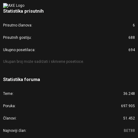
Statistika prisutnih
Prisutno članova
6
Prisutnih gostiju
688
Ukupno posetilaca
694
Ukupan broj može sadržati i skrivene posetioce.
Statistika foruma
Teme
36.248
Poruka
697.905
Članovi
51.452
Najnoviji član
BET88