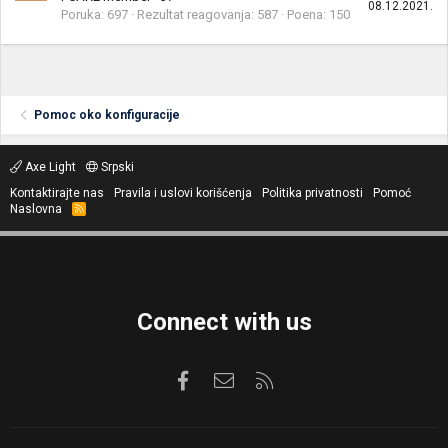
08.12.2021.
Poruka
697
Rezultat reagovanja
587
Poena
150
Pomoc oko konfiguracije
Axe Light
Srpski
Kontaktirajte nas
Pravila i uslovi korišćenja
Politika privatnosti
Pomoć
Naslovna
R
S
S
Connect with us
Facebook
Kontaktirajte nas
RSS