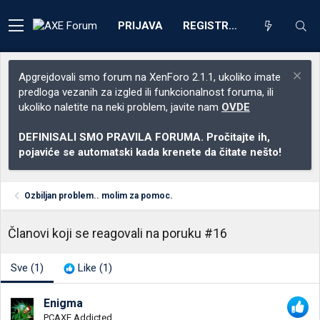
PRIJAVA
REGISTRACIJA
Apgrejdovali smo forum na XenForo 2.1.1, ukoliko imate
predloga vezanih za izgled ili funkcionalnost foruma, ili
ukoliko naletite na neki problem, javite nam
OVDE
DEFINISALI SMO PRAVILA FORUMA. Pročitajte ih,
pojaviće se automatski kada krenete da čitate nešto!
Ozbiljan problem.. molim za pomoc.
Članovi koji se reagovali na poruku #16
Sve
(1)
Like
(1)
Enigma
PCAXE Addicted