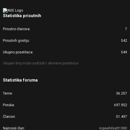
Statistika prisutnih
Prisutno članova
7
Prisutnih gostiju
542
Ukupno posetilaca
549
Ukupan broj može sadržati i skrivene posetioce.
Statistika foruma
Teme
36.257
Poruka
697.952
Članovi
51.497
Najnoviji član
ingewhilsett1980