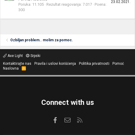
23.02.2021.
Poruka
11.105
Rezultat reagovanja
7.017
Poena
300
Ozbiljan problem.. molim za pomoc.
Axe Light
Srpski
Kontaktirajte nas
Pravila i uslovi korišćenja
Politika privatnosti
Pomoć
Naslovna
R
S
S
Connect with us
Facebook
Kontaktirajte nas
RSS