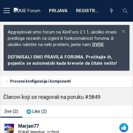
PRIJAVA
REGISTRACIJA
Apgrejdovali smo forum na XenForo 2.1.1, ukoliko imate
predloga vezanih za izgled ili funkcionalnost foruma, ili
ukoliko naletite na neki problem, javite nam
OVDE
DEFINISALI SMO PRAVILA FORUMA. Pročitajte ih,
pojaviće se automatski kada krenete da čitate nešto!
Procena konfiguracija i komponenti
Članovi koji se reagovali na poruku #5849
Sve
(2)
Like
(2)
Marjan77
PCAXE Member
·
Iz
Pirot