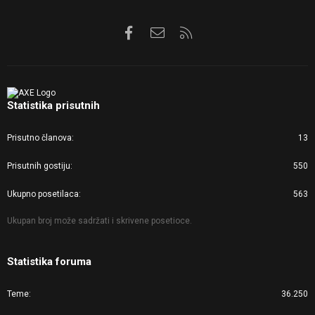
Facebook
Kontaktirajte nas
RSS
Statistika prisutnih
Prisutno članova
13
Prisutnih gostiju
550
Ukupno posetilaca
563
Ukupan broj može sadržati i skrivene posetioce.
Statistika foruma
Teme
36.250