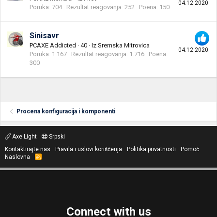
04.12.2020.
Poruka
704
Rezultat reagovanja
252
Poena
150
Sinisavr
PCAXE Addicted
·
40
·
Iz
Sremska Mitrovica
04.12.2020.
Poruka
1.167
Rezultat reagovanja
1.716
Poena
300
Procena konfiguracija i komponenti
Axe Light
Srpski
Kontaktirajte nas
Pravila i uslovi korišćenja
Politika privatnosti
Pomoć
Naslovna
R
S
S
Connect with us