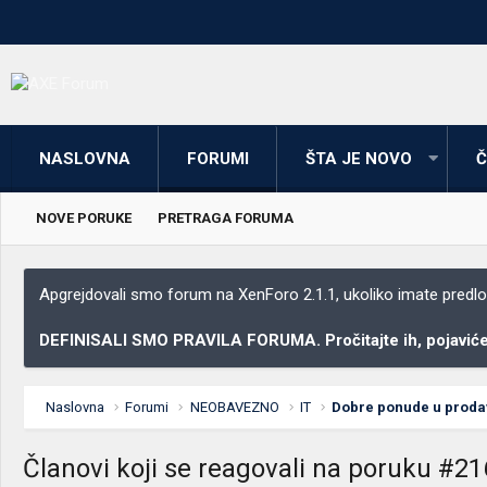
NASLOVNA
FORUMI
ŠTA JE NOVO
Č
NOVE PORUKE
PRETRAGA FORUMA
Apgrejdovali smo forum na XenForo 2.1.1, ukoliko imate predloga
DEFINISALI SMO PRAVILA FORUMA. Pročitajte ih, pojaviće 
Naslovna
Forumi
NEOBAVEZNO
IT
Članovi koji se reagovali na poruku #2