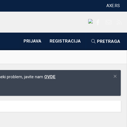
AXE.RS
Facebook
Kontakti
RS
PRIJAVA
REGISTRACIJA
PRETRAGA
 neki problem, javite nam
OVDE