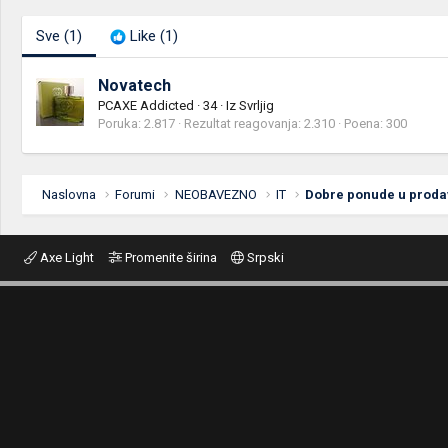
Sve
(1)
Like
(1)
Novatech
PCAXE Addicted
·
34
·
Iz
Svrljig
Poruka
2.817
Rezultat reagovanja
2.310
Poena
300
Naslovna
Forumi
NEOBAVEZNO
IT
Axe Light
Promenite širina
Srpski