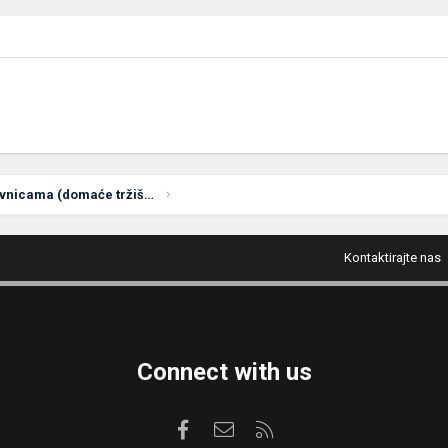
Dobre ponude u prodavnicama (domaće tržište)
Kontaktirajte nas
Connect with us
Facebook
Kontaktirajte nas
RSS