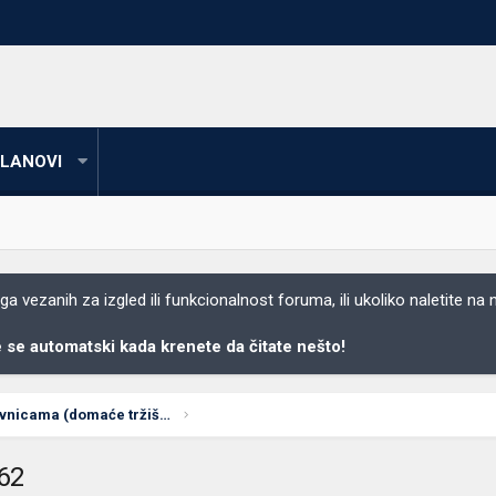
LANOVI
 vezanih za izgled ili funkcionalnost foruma, ili ukoliko naletite na
se automatski kada krenete da čitate nešto!
Dobre ponude u prodavnicama (domaće tržište)
162