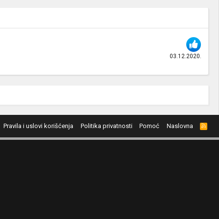
03.12.2020.
Pravila i uslovi korišćenja
Politika privatnosti
Pomoć
Naslovna
R
S
S