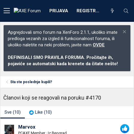
PRIJAVA
REGISTRACIJA
Apgrejdovali smo forum na XenForo 2.1.1, ukoliko imate
predloga vezanih za izgled ili funkcionalnost foruma, ili
ukoliko naletite na neki problem, javite nam
OVDE
DEFINISALI SMO PRAVILA FORUMA. Pročitajte ih,
pojaviće se automatski kada krenete da čitate nešto!
Sta ste poslednje kupili?
Članovi koji se reagovali na poruku #4170
Sve
(10)
Like
(10)
Marvox
PCAXE Member
·
Iz
Beograd