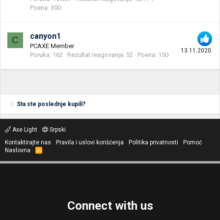
Poena
300
canyon1
C
PCAXE Member
13.11.2020.
Poruka
162
Rezultat reagovanja
52
Poena
150
Sta ste poslednje kupili?
Axe Light
Srpski
Kontaktirajte nas
Pravila i uslovi korišćenja
Politika privatnosti
Pomoć
Naslovna
R
S
S
Connect with us