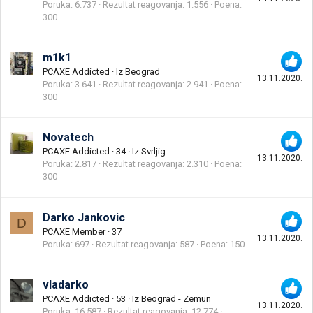
Poruka
6.737
Rezultat reagovanja
1.556
Poena
300
m1k1
PCAXE Addicted
·
Iz
Beograd
13.11.2020.
Poruka
3.641
Rezultat reagovanja
2.941
Poena
300
Novatech
PCAXE Addicted
·
34
·
Iz
Svrljig
13.11.2020.
Poruka
2.817
Rezultat reagovanja
2.310
Poena
300
Darko Jankovic
D
PCAXE Member
·
37
13.11.2020.
Poruka
697
Rezultat reagovanja
587
Poena
150
vladarko
PCAXE Addicted
·
53
·
Iz
Beograd - Zemun
13.11.2020.
Poruka
16.587
Rezultat reagovanja
12.774