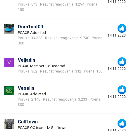
14.11.2020.
Poruka
843
Rezultat reagovanja
1.294
Poena
150
Dom1nat0R
PCAXE Addicted
14.11.2020.
Poruka
14.323
Rezultat reagovanja
9.740
Poena
300
Veljadin
V
PCAXE Member
·
Iz
Beograd
14.11.2020.
Poruka
302
Rezultat reagovanja
312
Poena
150
Veselin
PCAXE Addicted
14.11.2020.
Poruka
2.140
Rezultat reagovanja
3.233
Poena
300
Gulftown
PCAXE OC team
·
Iz
Gulftown
14.11.2020.