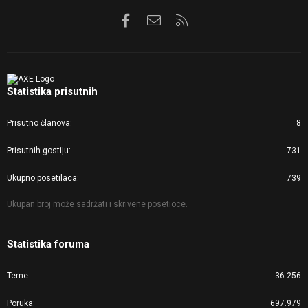
Facebook
Kontaktirajte nas
RSS
Statistika prisutnih
Prisutno članova
8
Prisutnih gostiju
731
Ukupno posetilaca
739
Ukupan broj može sadržati i skrivene posetioce.
Statistika foruma
Teme
36.256
Poruka
697.979