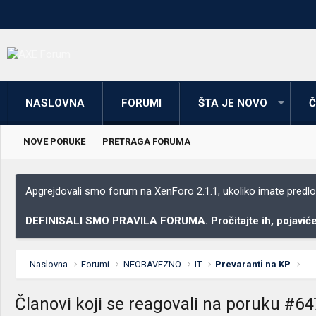
NASLOVNA
FORUMI
ŠTA JE NOVO
Č
NOVE PORUKE
PRETRAGA FORUMA
Apgrejdovali smo forum na XenForo 2.1.1, ukoliko imate predloga
DEFINISALI SMO PRAVILA FORUMA. Pročitajte ih, pojaviće 
Naslovna
Forumi
NEOBAVEZNO
IT
Prevaranti na KP
Članovi koji se reagovali na poruku #64