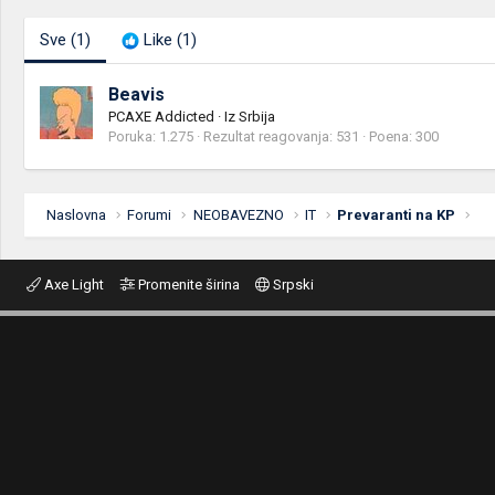
Sve
(1)
Like
(1)
Beavis
PCAXE Addicted
·
Iz
Srbija
Poruka
1.275
Rezultat reagovanja
531
Poena
300
Naslovna
Forumi
NEOBAVEZNO
IT
Prevaranti na KP
Axe Light
Promenite širina
Srpski