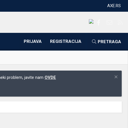
AXE.RS
Facebook
Kontakti
RS
PRIJAVA
REGISTRACIJA
PRETRAGA
 neki problem, javite nam
OVDE