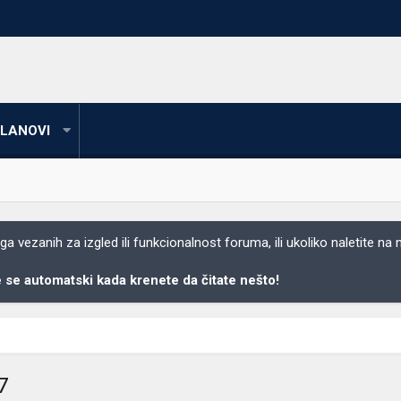
LANOVI
 vezanih za izgled ili funkcionalnost foruma, ili ukoliko naletite na
se automatski kada krenete da čitate nešto!
7