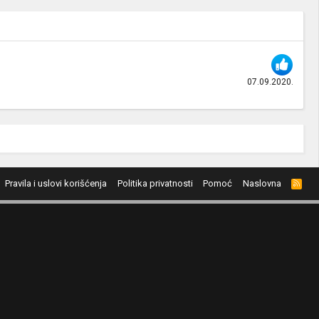
07.09.2020.
Pravila i uslovi korišćenja
Politika privatnosti
Pomoć
Naslovna
R
S
S