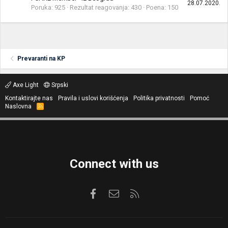
28.07.2020.
Poruka
925
Rezultat reagovanja
430
Poena
150
Prevaranti na KP
Axe Light
Srpski
Kontaktirajte nas
Pravila i uslovi korišćenja
Politika privatnosti
Pomoć
Naslovna
R
S
S
Connect with us
Facebook
Kontaktirajte nas
RSS