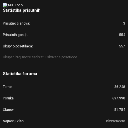
Statistika prisutnih
Prisutno članova
3
Prisutnih gostiju
554
Ukupno posetilaca
557
Ukupan broj može sadržati i skrivene posetioce.
Statistika foruma
Teme
36.248
Poruka
697.990
Članovi
51.754
Najnoviji član
Bk99cncom