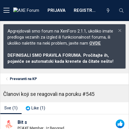
PRIJAVA
REGISTRACIJA
Apgrejdovali smo forum na XenForo 2.1.1, ukoliko imate
predloga vezanih za izgled ili funkcionalnost foruma, ili
ukoliko naletite na neki problem, javite nam
OVDE
DEFINISALI SMO PRAVILA FORUMA. Pročitajte ih,
pojaviće se automatski kada krenete da čitate nešto!
Prevaranti na KP
Članovi koji se reagovali na poruku #545
Sve
(1)
Like
(1)
Bit s
PCAXE Member
·
Iz
Beograd