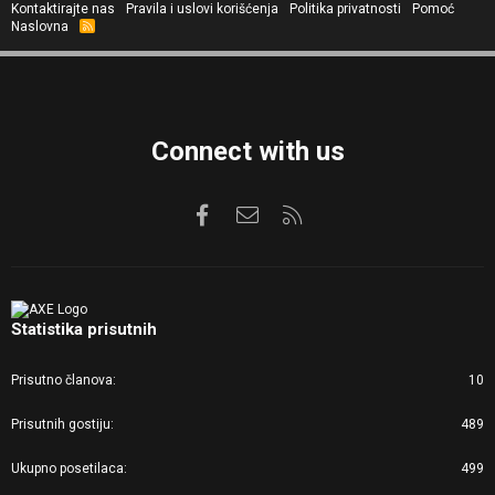
Kontaktirajte nas
Pravila i uslovi korišćenja
Politika privatnosti
Pomoć
Naslovna
R
S
S
Connect with us
Facebook
Kontaktirajte nas
RSS
Statistika prisutnih
Prisutno članova
10
Prisutnih gostiju
489
Ukupno posetilaca
499