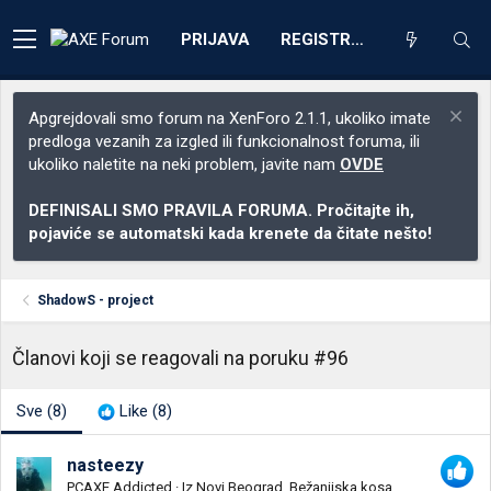
PRIJAVA
REGISTRACIJA
Apgrejdovali smo forum na XenForo 2.1.1, ukoliko imate
predloga vezanih za izgled ili funkcionalnost foruma, ili
ukoliko naletite na neki problem, javite nam
OVDE
DEFINISALI SMO PRAVILA FORUMA. Pročitajte ih,
pojaviće se automatski kada krenete da čitate nešto!
ShadowS - project
Članovi koji se reagovali na poruku #96
Sve
(8)
Like
(8)
nasteezy
PCAXE Addicted
·
Iz
Novi Beograd, Bežanijska kosa