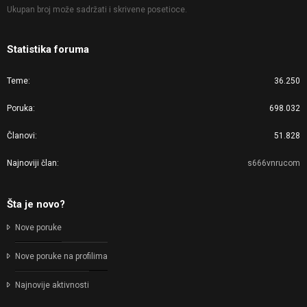
Ukupan broj može sadržati i skrivene posetioce.
Statistika foruma
Teme
36.250
Poruka
698.032
Članovi
51.828
Najnoviji član
s666vnrucom
Šta je novo?
Nove poruke
Nove poruke na profilima
Najnovije aktivnosti