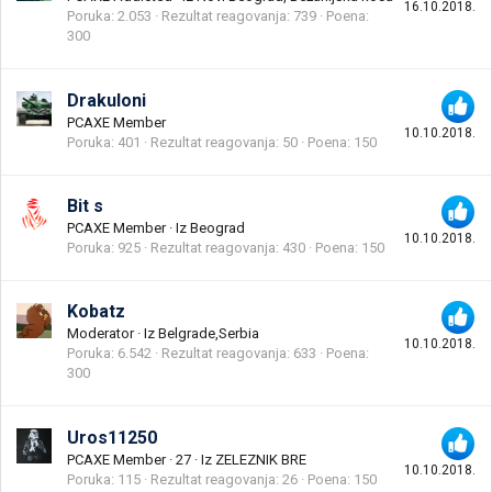
16.10.2018.
Poruka
2.053
Rezultat reagovanja
739
Poena
300
Drakuloni
PCAXE Member
10.10.2018.
Poruka
401
Rezultat reagovanja
50
Poena
150
Bit s
PCAXE Member
·
Iz
Beograd
10.10.2018.
Poruka
925
Rezultat reagovanja
430
Poena
150
Kobatz
Moderator
·
Iz
Belgrade,Serbia
10.10.2018.
Poruka
6.542
Rezultat reagovanja
633
Poena
300
Uros11250
PCAXE Member
·
27
·
Iz
ZELEZNIK BRE
10.10.2018.
Poruka
115
Rezultat reagovanja
26
Poena
150