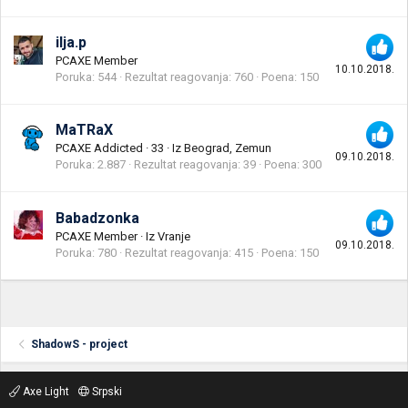
ilja.p
PCAXE Member
10.10.2018.
Poruka
544
Rezultat reagovanja
760
Poena
150
MaTRaX
PCAXE Addicted
·
33
·
Iz
Beograd, Zemun
09.10.2018.
Poruka
2.887
Rezultat reagovanja
39
Poena
300
Babadzonka
PCAXE Member
·
Iz
Vranje
09.10.2018.
Poruka
780
Rezultat reagovanja
415
Poena
150
ShadowS - project
Axe Light
Srpski