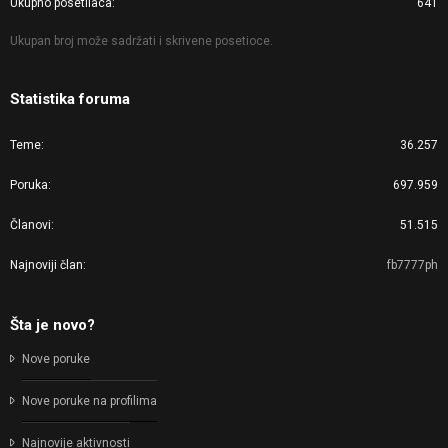
Ukupno posetilaca
641
Ukupan broj može sadržati i skrivene posetioce.
Statistika foruma
Teme
36.257
Poruka
697.959
Članovi
51.515
Najnoviji član
fb7777ph
Šta je novo?
Nove poruke
Nove poruke na profilima
Najnovije aktivnosti