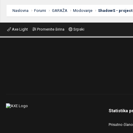
Naslovna
Forumi
GARAŽA
Modovanje
ShadowS - project
Axe Light
Promenite širina
Srpski
Statistika p
Prisutno član