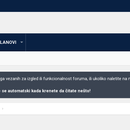
LANOVI
 vezanih za izgled ili funkcionalnost foruma, ili ukoliko naletite na
se automatski kada krenete da čitate nešto!