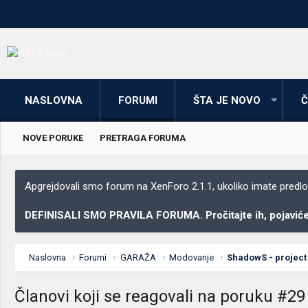
NASLOVNA
FORUMI
ŠTA JE NOVO
Č
NOVE PORUKE
PRETRAGA FORUMA
Apgrejdovali smo forum na XenForo 2.1.1, ukoliko imate predloga
DEFINISALI SMO PRAVILA FORUMA. Pročitajte ih, pojaviće 
Naslovna
Forumi
GARAŽA
Modovanje
ShadowS - project
Članovi koji se reagovali na poruku #29