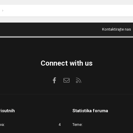
Kontaktirajte nas
Connect with us
Facebook
Kontaktirajte nas
RSS
risutnih
Statistika foruma
ova
4
Teme