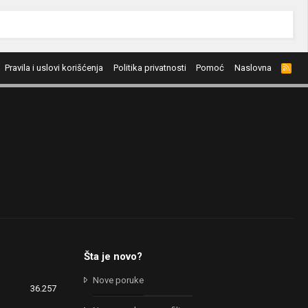
Pravila i uslovi korišćenja
Politika privatnosti
Pomoć
Naslovna
R
S
S
Šta je novo?
Nove poruke
36.257