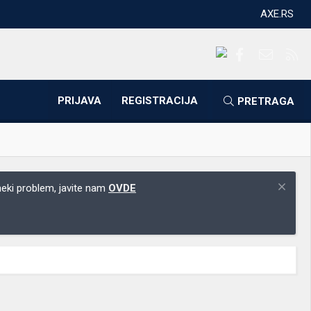
AXE.RS
Facebook
Kontakti
RS
PRIJAVA
REGISTRACIJA
PRETRAGA
 neki problem, javite nam
OVDE