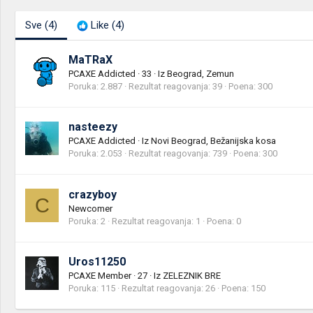
Sve
(4)
Like
(4)
MaTRaX
PCAXE Addicted
·
33
·
Iz
Beograd, Zemun
Poruka
2.887
Rezultat reagovanja
39
Poena
300
nasteezy
PCAXE Addicted
·
Iz
Novi Beograd, Bežanijska kosa
Poruka
2.053
Rezultat reagovanja
739
Poena
300
crazyboy
C
Newcomer
Poruka
2
Rezultat reagovanja
1
Poena
0
Uros11250
PCAXE Member
·
27
·
Iz
ZELEZNIK BRE
Poruka
115
Rezultat reagovanja
26
Poena
150