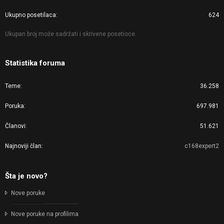
Ukupno posetilaca
624
Ukupan broj može sadržati i skrivene posetioce.
Statistika foruma
Teme
36.258
Poruka
697.981
Članovi
51.621
Najnoviji član
c168expert2
Šta je novo?
Nove poruke
Nove poruke na profilima