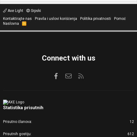
Axe Light
Srpski
Kontaktirajte nas
Pravila i uslovi korišćenja
Politika privatnosti
Pomoć
Naslovna
R
S
S
Connect with us
Facebook
Kontaktirajte nas
RSS
Statistika prisutnih
Prisutno članova
12
Prisutnih gostiju
612