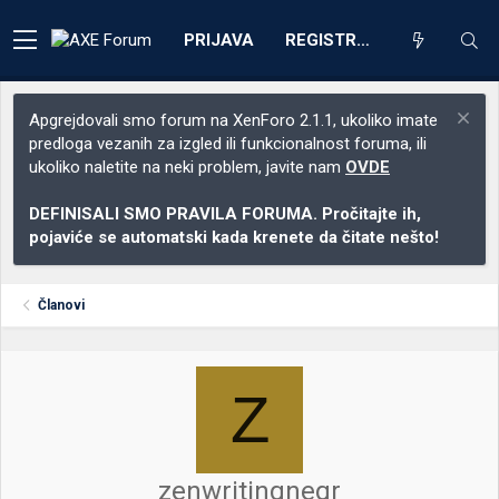
PRIJAVA
REGISTRACIJA
Apgrejdovali smo forum na XenForo 2.1.1, ukoliko imate
predloga vezanih za izgled ili funkcionalnost foruma, ili
ukoliko naletite na neki problem, javite nam
OVDE
DEFINISALI SMO PRAVILA FORUMA. Pročitajte ih,
pojaviće se automatski kada krenete da čitate nešto!
Članovi
Z
zenwritingneqr