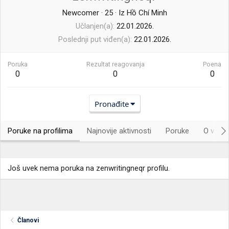
Newcomer
·
25
·
Iz
Hồ Chí Minh
Učlanjen(a)
22.01.2026.
Poslednji put viđen(a)
22.01.2026.
Poruka
Rezultat reagovanja
Poena
0
0
0
Pronađite
Poruke na profilima
Najnovije aktivnosti
Poruke
O vama.
Još uvek nema poruka na zenwritingneqr profilu.
Članovi