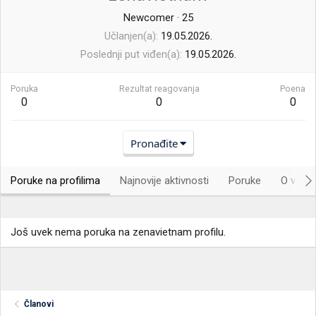
Newcomer
·
25
Učlanjen(a)
19.05.2026.
Poslednji put viđen(a)
19.05.2026.
Poruka
Rezultat reagovanja
Poena
0
0
0
Pronađite
Poruke na profilima
Najnovije aktivnosti
Poruke
O vama.
Još uvek nema poruka na zenavietnam profilu.
Članovi