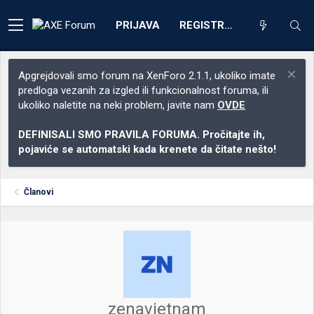
PRIJAVA
REGISTRACIJA
Apgrejdovali smo forum na XenForo 2.1.1, ukoliko imate
predloga vezanih za izgled ili funkcionalnost foruma, ili
ukoliko naletite na neki problem, javite nam
OVDE
DEFINISALI SMO PRAVILA FORUMA. Pročitajte ih,
pojaviće se automatski kada krenete da čitate nešto!
Članovi
zenavietnam