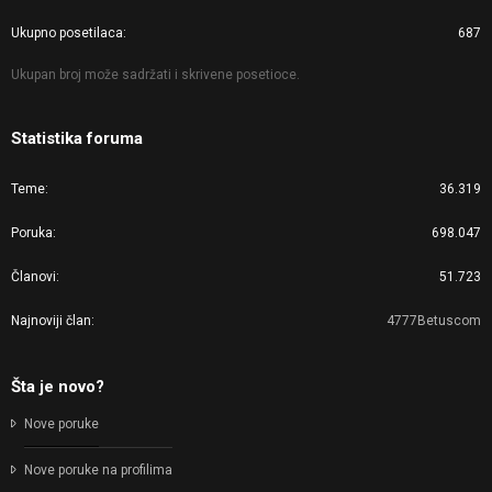
Ukupno posetilaca
687
Ukupan broj može sadržati i skrivene posetioce.
Statistika foruma
Teme
36.319
Poruka
698.047
Članovi
51.723
Najnoviji član
4777Betuscom
Šta je novo?
Nove poruke
Nove poruke na profilima