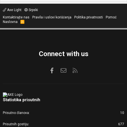
Axe Light
Srpski
Kontaktirajte nas
Pravila i uslovi korišćenja
Politika privatnosti
Pomoć
Naslovna
R
S
S
Connect with us
Facebook
Kontaktirajte nas
RSS
Statistika prisutnih
Prisutno članova
10
Prisutnih gostiju
677