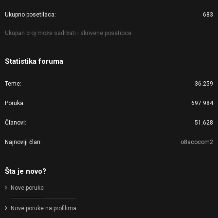
Ukupno posetilaca
683
Ukupan broj može sadržati i skrivene posetioce.
Statistika foruma
Teme
36.259
Poruka
697.984
Članovi
51.628
Najnoviji član
o8acocom2
Šta je novo?
Nove poruke
Nove poruke na profilima