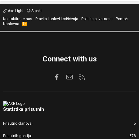
Axe Light
Srpski
Kontaktirajte nas
Pravila i uslovi korišćenja
Politika privatnosti
Pomoć
Naslovna
R
S
S
Connect with us
Facebook
Kontaktirajte nas
RSS
Statistika prisutnih
Prisutno članova
5
Prisutnih gostiju
678