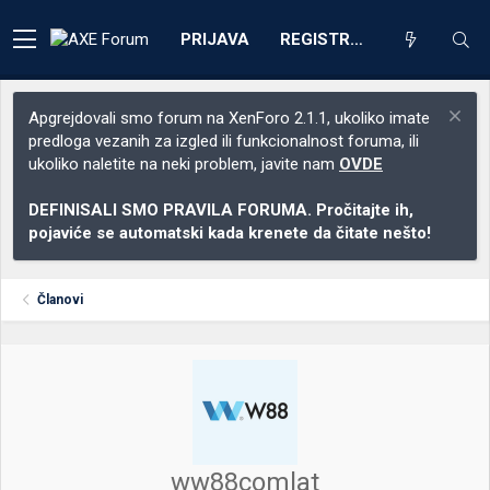
PRIJAVA
REGISTRACIJA
Apgrejdovali smo forum na XenForo 2.1.1, ukoliko imate
predloga vezanih za izgled ili funkcionalnost foruma, ili
ukoliko naletite na neki problem, javite nam
OVDE
DEFINISALI SMO PRAVILA FORUMA. Pročitajte ih,
pojaviće se automatski kada krenete da čitate nešto!
Članovi
ww88comlat