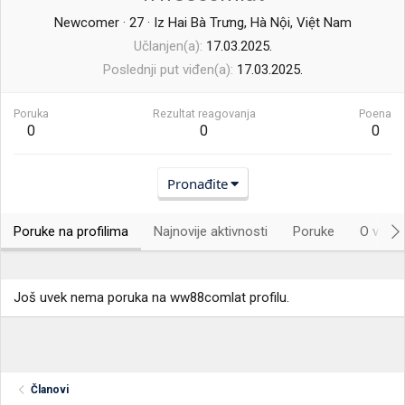
Newcomer
·
27
·
Iz
Hai Bà Trưng, Hà Nội, Việt Nam
Učlanjen(a)
17.03.2025.
Poslednji put viđen(a)
17.03.2025.
Poruka
Rezultat reagovanja
Poena
0
0
0
Pronađite
Poruke na profilima
Najnovije aktivnosti
Poruke
O vama.
Još uvek nema poruka na ww88comlat profilu.
Članovi