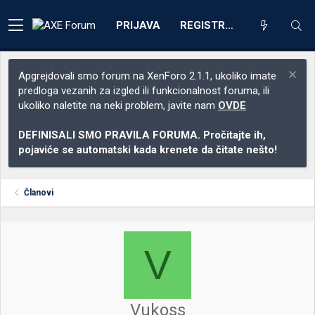
PRIJAVA
REGISTRACIJA
Apgrejdovali smo forum na XenForo 2.1.1, ukoliko imate
predloga vezanih za izgled ili funkcionalnost foruma, ili
ukoliko naletite na neki problem, javite nam
OVDE
DEFINISALI SMO PRAVILA FORUMA. Pročitajte ih,
pojaviće se automatski kada krenete da čitate nešto!
Članovi
V
Vukoss