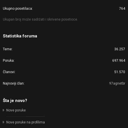
Ukupno posetilaca
764
Ukupan broj može sadržati i skrivene posetioce.
Statistika foruma
Teme
36.257
Poruka
697.964
Članovi
51.570
Najnoviji član
97agnetbr
Šta je novo?
Nove poruke
Nove poruke na profilima