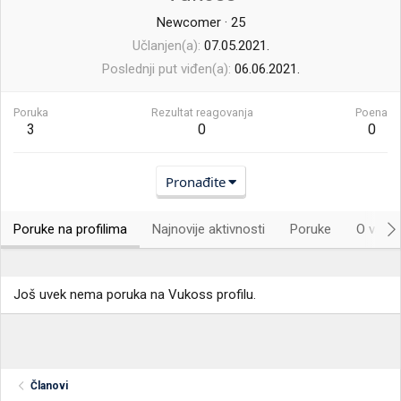
Newcomer
·
25
Učlanjen(a)
07.05.2021.
Poslednji put viđen(a)
06.06.2021.
Poruka
Rezultat reagovanja
Poena
3
0
0
Pronađite
Poruke na profilima
Najnovije aktivnosti
Poruke
O vama.
Još uvek nema poruka na Vukoss profilu.
Članovi