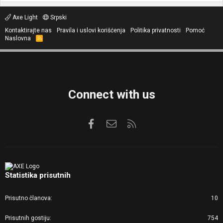
Axe Light
Srpski
Kontaktirajte nas
Pravila i uslovi korišćenja
Politika privatnosti
Pomoć
Naslovna
R
S
S
Connect with us
Facebook
Kontaktirajte nas
RSS
Statistika prisutnih
Prisutno članova
10
Prisutnih gostiju
754