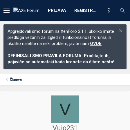
PRIJAVA
REGISTRACIJA
Apgrejdovali smo forum na XenForo 2.1.1, ukoliko imate
predloga vezanih za izgled ili funkcionalnost foruma, ili
ukoliko naletite na neki problem, javite nam
OVDE
DEFINISALI SMO PRAVILA FORUMA. Pročitajte ih,
pojaviće se automatski kada krenete da čitate nešto!
Članovi
V
Vujo231