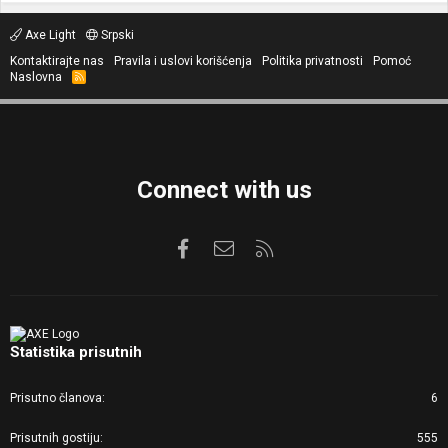
Axe Light
Srpski
Kontaktirajte nas
Pravila i uslovi korišćenja
Politika privatnosti
Pomoć
Naslovna
R
S
S
Connect with us
Facebook
Kontaktirajte nas
RSS
Statistika prisutnih
Prisutno članova
6
Prisutnih gostiju
555