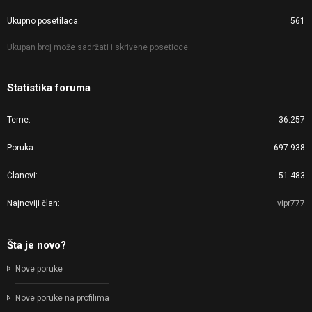
Ukupno posetilaca
561
Ukupan broj može sadržati i skrivene posetioce.
Statistika foruma
Teme
36.257
Poruka
697.938
Članovi
51.483
Najnoviji član
vipr777
Šta je novo?
Nove poruke
Nove poruke na profilima