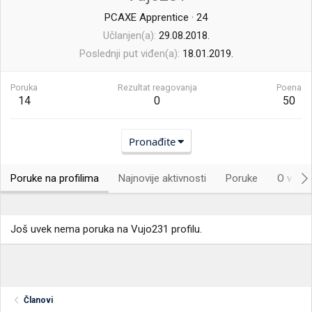
PCAXE Apprentice
·
24
Učlanjen(a)
29.08.2018.
Poslednji put viđen(a)
18.01.2019.
Poruka
Rezultat reagovanja
Poena
14
0
50
Pronađite
Poruke na profilima
Najnovije aktivnosti
Poruke
O vama.
Još uvek nema poruka na Vujo231 profilu.
Članovi