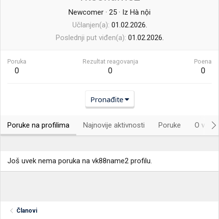
Newcomer
·
25
·
Iz
Hà nội
Učlanjen(a)
01.02.2026.
Poslednji put viđen(a)
01.02.2026.
Poruka
Rezultat reagovanja
Poena
0
0
0
Pronađite
Poruke na profilima
Najnovije aktivnosti
Poruke
O vama.
Još uvek nema poruka na vk88name2 profilu.
Članovi