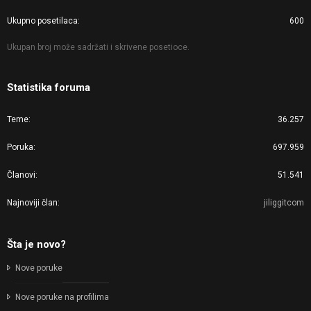
Ukupno posetilaca
600
Ukupan broj može sadržati i skrivene posetioce.
Statistika foruma
Teme
36.257
Poruka
697.959
Članovi
51.541
Najnoviji član
jiliggitcom
Šta je novo?
Nove poruke
Nove poruke na profilima