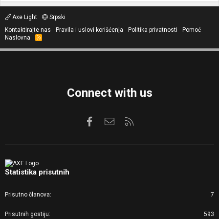
Axe Light
Srpski
Kontaktirajte nas
Pravila i uslovi korišćenja
Politika privatnosti
Pomoć
Naslovna
R
S
S
Connect with us
Facebook
Kontaktirajte nas
RSS
Statistika prisutnih
Prisutno članova
7
Prisutnih gostiju
593