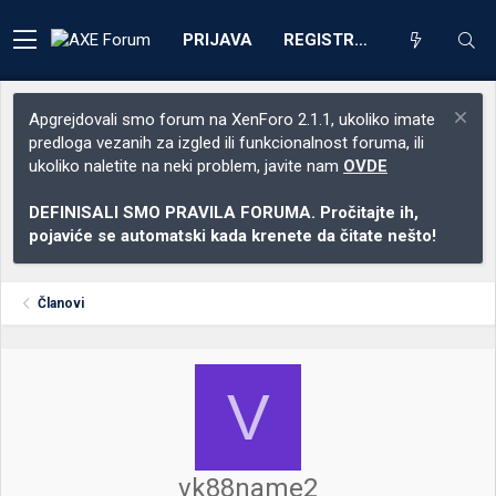
PRIJAVA
REGISTRACIJA
Apgrejdovali smo forum na XenForo 2.1.1, ukoliko imate
predloga vezanih za izgled ili funkcionalnost foruma, ili
ukoliko naletite na neki problem, javite nam
OVDE
DEFINISALI SMO PRAVILA FORUMA. Pročitajte ih,
pojaviće se automatski kada krenete da čitate nešto!
Članovi
V
vk88name2