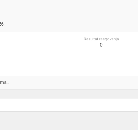
26.
Rezultat reagovanja
0
ma...