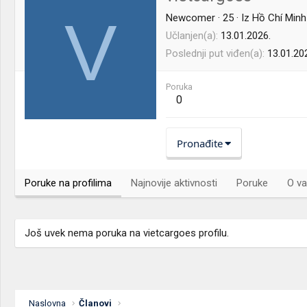
V
Newcomer
·
25
·
Iz
Hồ Chí Minh
Učlanjen(a)
13.01.2026.
Poslednji put viđen(a)
13.01.20
Poruka
0
Pronađite
Poruke na profilima
Najnovije aktivnosti
Poruke
O va
Još uvek nema poruka na vietcargoes profilu.
Naslovna
Članovi