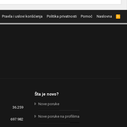
Pravila i uslovi korišćenja
Politika privatnosti
Pomoć
Naslovna
R
S
S
Šta je novo?
Nove poruke
36.259
Nove poruke na profilima
697.982