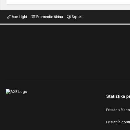
Axe Light
Promenite širina
Srpski
Statistika p
Prisutno član
Prisutnih gosti