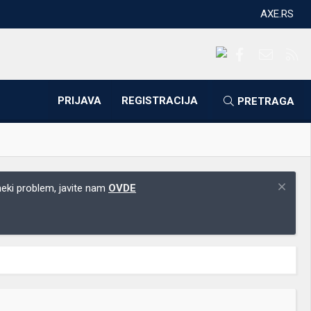
AXE.RS
Facebook
Kontakti
RS
PRIJAVA
REGISTRACIJA
PRETRAGA
 neki problem, javite nam
OVDE