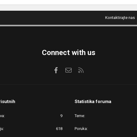
Kontaktirajte nas
Connect with us
Facebook
Kontaktirajte nas
RSS
risutnih
Statistika foruma
ova
9
Teme
ju
618
Poruka