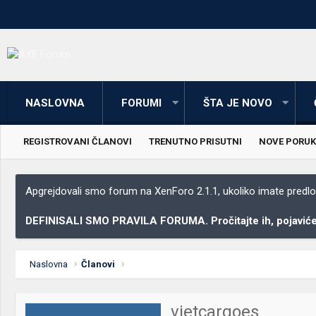
NASLOVNA
FORUMI
ŠTA JE NOVO
REGISTROVANI ČLANOVI
TRENUTNO PRISUTNI
NOVE PORUK
Apgrejdovali smo forum na XenForo 2.1.1, ukoliko imate predloga
DEFINISALI SMO PRAVILA FORUMA. Pročitajte ih, pojaviće 
Naslovna
Članovi
vietcargoes