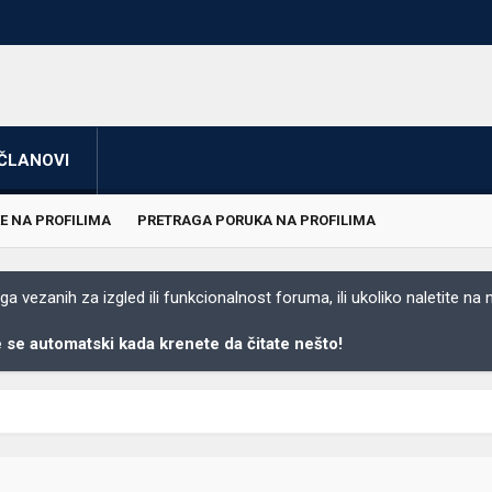
ČLANOVI
E NA PROFILIMA
PRETRAGA PORUKA NA PROFILIMA
 vezanih za izgled ili funkcionalnost foruma, ili ukoliko naletite na
se automatski kada krenete da čitate nešto!