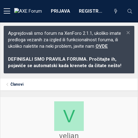
PRIJAVA
REGISTRACIJA
Apgrejdovali smo forum na XenForo 2.1.1, ukoliko imate
predloga vezanih za izgled ili funkcionalnost foruma, ili
ukoliko naletite na neki problem, javite nam
OVDE
DEFINISALI SMO PRAVILA FORUMA. Pročitajte ih,
pojaviće se automatski kada krenete da čitate nešto!
Članovi
V
veljan