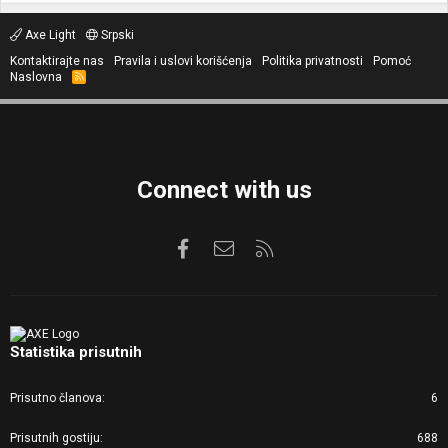
Axe Light
Srpski
Kontaktirajte nas
Pravila i uslovi korišćenja
Politika privatnosti
Pomoć
Naslovna
R
S
S
Connect with us
Facebook
Kontaktirajte nas
RSS
Statistika prisutnih
Prisutno članova
6
Prisutnih gostiju
688