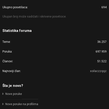
Ukupno posetilaca
694
Ukupan broj može sadržati i skrivene posetioce.
Statistika foruma
Teme
36.257
Poruka
697.959
Članovi
51.522
Najnoviji član
xoilaczzqqz
Šta je novo?
Nove poruke
Nove poruke na profilima