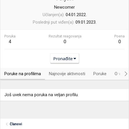
Newcomer
Učlanjen(a)
04.01.2022.
Poslednji put viđen(a)
09.01.2023.
Poruka
Rezultat reagovanja
Poena
4
0
0
Pronađite
Poruke na profilima
Najnovije aktivnosti
Poruke
O vama.
Još uvek nema poruka na veljan profilu.
Članovi