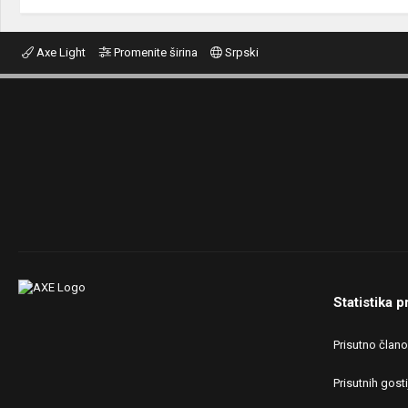
Axe Light
Promenite širina
Srpski
Statistika p
Prisutno član
Prisutnih gosti