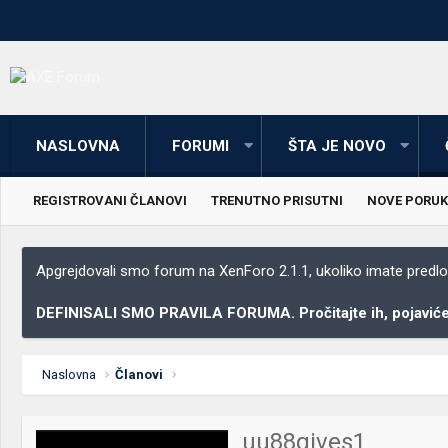
NASLOVNA
FORUMI
ŠTA JE NOVO
REGISTROVANI ČLANOVI
TRENUTNO PRISUTNI
NOVE PORUK
Apgrejdovali smo forum na XenForo 2.1.1, ukoliko imate predloga
DEFINISALI SMO PRAVILA FORUMA. Pročitajte ih, pojaviće 
Naslovna
Članovi
uu88gives1