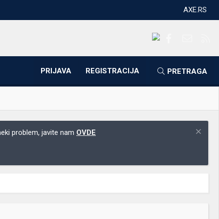
AXE.RS
Facebook
Kontakti
RS
PRIJAVA
REGISTRACIJA
PRETRAGA
 neki problem, javite nam
OVDE