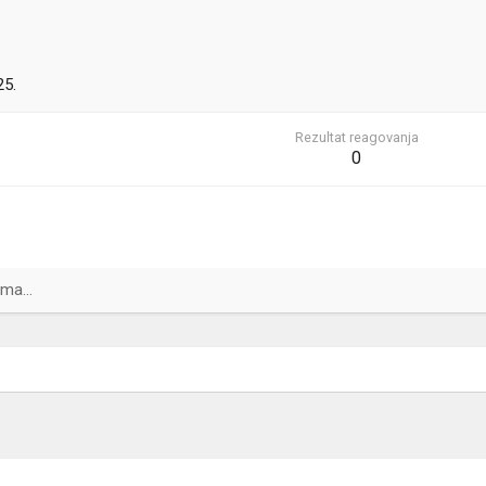
25.
Rezultat reagovanja
0
ma...