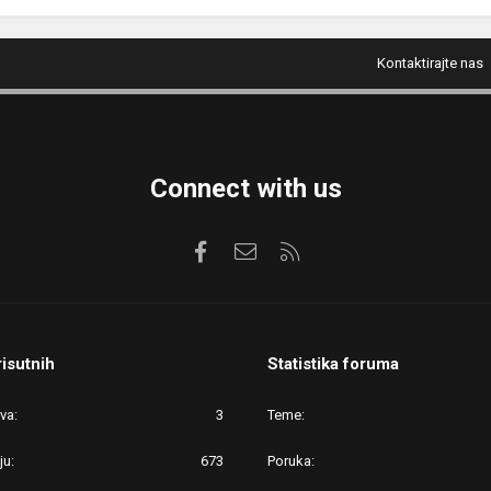
Kontaktirajte nas
Connect with us
Facebook
Kontaktirajte nas
RSS
risutnih
Statistika foruma
ova
3
Teme
ju
673
Poruka