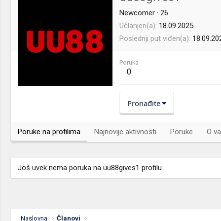
Newcomer
·
26
Učlanjen(a)
18.09.2025.
Poslednji put viđen(a)
18.09.20
Poruka
0
Pronađite
Poruke na profilima
Najnovije aktivnosti
Poruke
O va
Još uvek nema poruka na uu88gives1 profilu.
Naslovna
Članovi