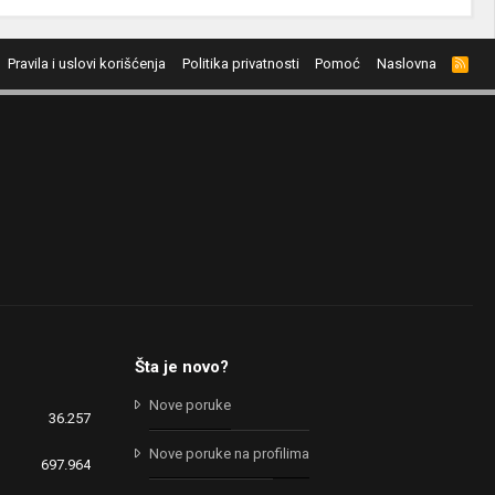
Pravila i uslovi korišćenja
Politika privatnosti
Pomoć
Naslovna
R
S
S
Šta je novo?
Nove poruke
36.257
Nove poruke na profilima
697.964