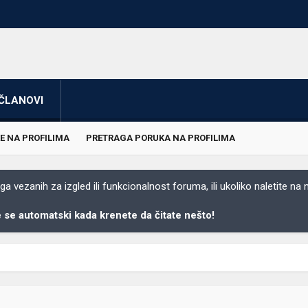
ČLANOVI
E NA PROFILIMA
PRETRAGA PORUKA NA PROFILIMA
 vezanih za izgled ili funkcionalnost foruma, ili ukoliko naletite na
se automatski kada krenete da čitate nešto!