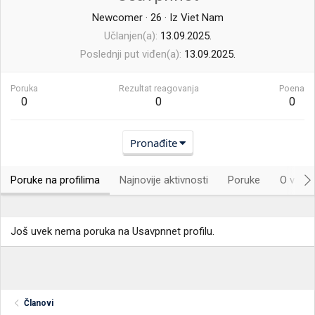
Newcomer
·
26
·
Iz
Viet Nam
Učlanjen(a)
13.09.2025.
Poslednji put viđen(a)
13.09.2025.
Poruka
Rezultat reagovanja
Poena
0
0
0
Pronađite
Poruke na profilima
Najnovije aktivnosti
Poruke
O vama.
Još uvek nema poruka na Usavpnnet profilu.
Članovi