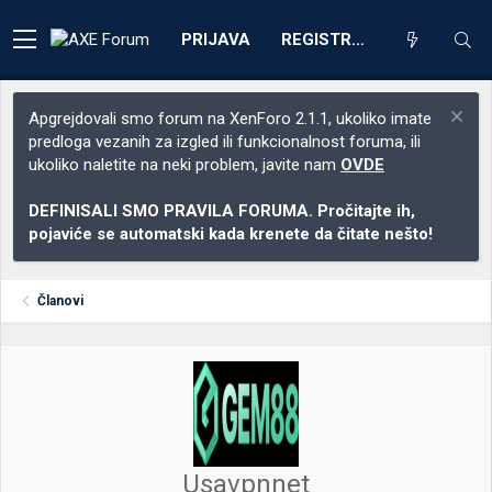
PRIJAVA
REGISTRACIJA
Apgrejdovali smo forum na XenForo 2.1.1, ukoliko imate
predloga vezanih za izgled ili funkcionalnost foruma, ili
ukoliko naletite na neki problem, javite nam
OVDE
DEFINISALI SMO PRAVILA FORUMA. Pročitajte ih,
pojaviće se automatski kada krenete da čitate nešto!
Članovi
Usavpnnet