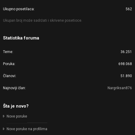
Ukupno posetilaca
562
Ukupan broj može sadržati i skrivene posetioce.
Statistika foruma
Teme
36.251
Poruka
698.068
Članovi
51.890
Najnoviji član
Nargriksan876
Šta je novo?
Nove poruke
Nove poruke na profilima