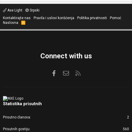
Axe Light
Srpski
Kontaktirajte nas
Pravila i uslovi korišćenja
Politika privatnosti
Pomoć
Naslovna
R
S
S
Connect with us
Facebook
Kontaktirajte nas
RSS
Statistika prisutnih
Prisutno članova
2
Prisutnih gostiju
560