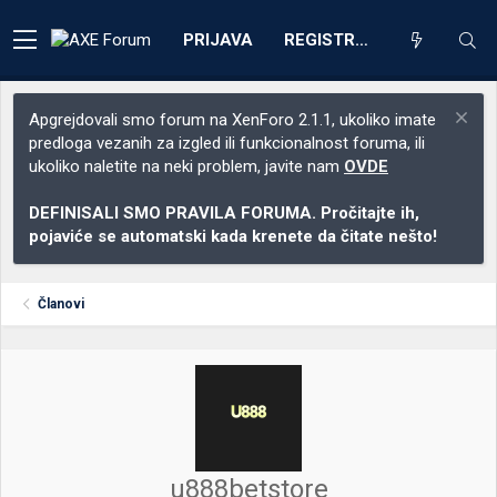
PRIJAVA
REGISTRACIJA
Apgrejdovali smo forum na XenForo 2.1.1, ukoliko imate
predloga vezanih za izgled ili funkcionalnost foruma, ili
ukoliko naletite na neki problem, javite nam
OVDE
DEFINISALI SMO PRAVILA FORUMA. Pročitajte ih,
pojaviće se automatski kada krenete da čitate nešto!
Članovi
u888betstore