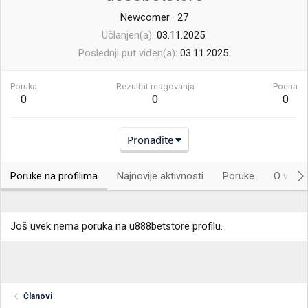
Newcomer
·
27
Učlanjen(a)
03.11.2025.
Poslednji put viđen(a)
03.11.2025.
Poruka
Rezultat reagovanja
Poena
0
0
0
Pronađite
Poruke na profilima
Najnovije aktivnosti
Poruke
O vama.
Još uvek nema poruka na u888betstore profilu.
Članovi