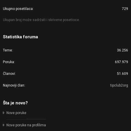
Ukupno posetilaca
729
Ukupan broj može sadržati i skrivene posetioce.
Statistika foruma
Teme
36.256
Poruka
697.979
Članovi
51.609
Najnoviji član
tipclub2org
Šta je novo?
Nove poruke
Nove poruke na profilima