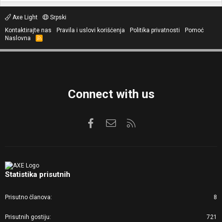
Axe Light
Srpski
Kontaktirajte nas
Pravila i uslovi korišćenja
Politika privatnosti
Pomoć
Naslovna
R
S
S
Connect with us
Facebook
Kontaktirajte nas
RSS
Statistika prisutnih
Prisutno članova
8
Prisutnih gostiju
721