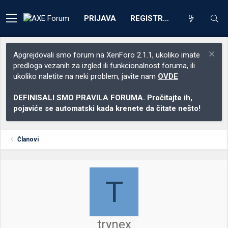
PRIJAVA
REGISTRACIJA
Apgrejdovali smo forum na XenForo 2.1.1, ukoliko imate
predloga vezanih za izgled ili funkcionalnost foruma, ili
ukoliko naletite na neki problem, javite nam
OVDE
DEFINISALI SMO PRAVILA FORUMA. Pročitajte ih,
pojaviće se automatski kada krenete da čitate nešto!
Članovi
T
trynex