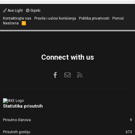
Axe Light
Srpski
Kontaktirajte nas
Pravila i uslovi korišćenja
Politika privatnosti
Pomoć
Naslovna
R
S
S
Connect with us
Facebook
Kontaktirajte nas
RSS
Statistika prisutnih
Prisutno članova
9
Prisutnih gostiju
673