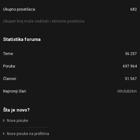
Ukupno posetilaca
682
Ukupan broj može sadržati i skrivene posetioce.
Statistika foruma
Teme
36.257
Poruka
697.964
Članovi
51.567
Najnoviji član
Hitclub26in
Šta je novo?
Nove poruke
Nove poruke na profilima