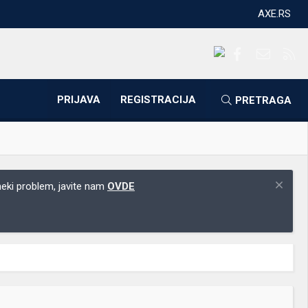
AXE.RS
Facebook
Kontakti
RS
PRIJAVA
REGISTRACIJA
PRETRAGA
 neki problem, javite nam
OVDE