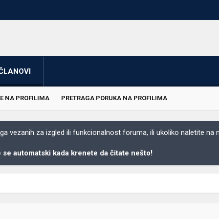
ČLANOVI
E NA PROFILIMA
PRETRAGA PORUKA NA PROFILIMA
 vezanih za izgled ili funkcionalnost foruma, ili ukoliko naletite na
se automatski kada krenete da čitate nešto!