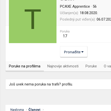
T
PCAXE Apprentice
·
56
Učlanjen(a)
18.08.2020.
Poslednji put viđen(a)
06.07.20
Poruka
17
Pronađite
Poruke na profilima
Najnovije aktivnosti
Poruke
O va
Još uvek nema poruka na trafii? profilu.
Naslovna
Članovi