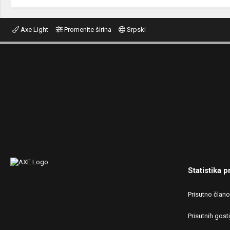
Axe Light
Promenite širina
Srpski
Statistika p
Prisutno član
Prisutnih gosti