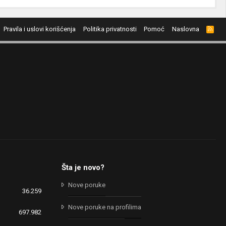
Pravila i uslovi korišćenja
Politika privatnosti
Pomoć
Naslovna
R
S
S
Šta je novo?
Nove poruke
36.259
Nove poruke na profilima
697.982