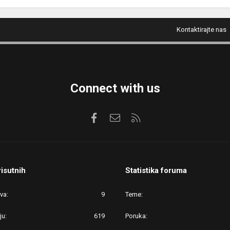
Kontaktirajte nas
Connect with us
Facebook
Kontaktirajte nas
RSS
risutnih
Statistika foruma
ova
9
Teme
ju
619
Poruka