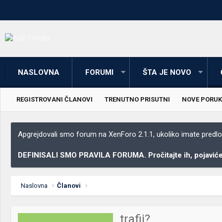
NASLOVNA
FORUMI
ŠTA JE NOVO
REGISTROVANI ČLANOVI
TRENUTNO PRISUTNI
NOVE PORUK
Apgrejdovali smo forum na XenForo 2.1.1, ukoliko imate predloga
DEFINISALI SMO PRAVILA FORUMA. Pročitajte ih, pojaviće 
Naslovna
Članovi
trafii?