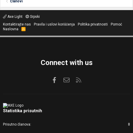
Članovi
Axe Light
Srpski
Kontaktirajte nas
Pravila i uslovi korišćenja
Politika privatnosti
Pomoć
Naslovna
R
S
S
Connect with us
Facebook
Kontaktirajte nas
RSS
Statistika prisutnih
Prisutno članova
8