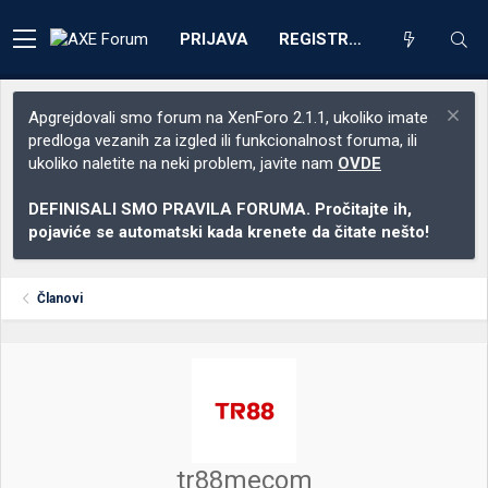
PRIJAVA
REGISTRACIJA
Apgrejdovali smo forum na XenForo 2.1.1, ukoliko imate
predloga vezanih za izgled ili funkcionalnost foruma, ili
ukoliko naletite na neki problem, javite nam
OVDE
DEFINISALI SMO PRAVILA FORUMA. Pročitajte ih,
pojaviće se automatski kada krenete da čitate nešto!
Članovi
tr88mecom