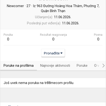
Newcomer
·
27
·
Iz
963 Đường Hoàng Hoa Thám, Phường 7,
Quận Bình Thạn
Učlanjen(a)
11.06.2026.
Poslednji put viđen(a)
11.06.2026.
Poruka
Rezultat reagovanja
Poena
0
0
0
Pronađite
Poruke na profilima
Najnovije aktivnosti
Poruke
O vama.
Još uvek nema poruka na tr88mecom profilu.