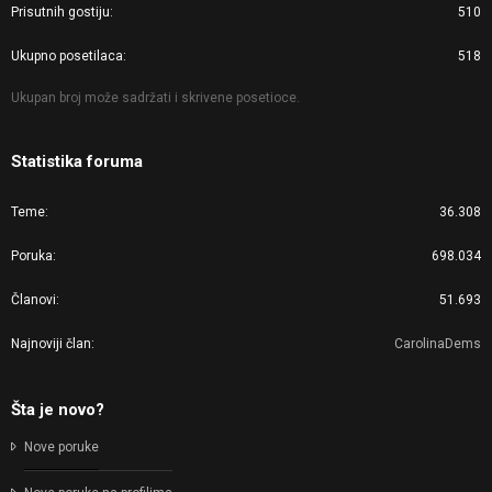
Prisutnih gostiju
510
Ukupno posetilaca
518
Ukupan broj može sadržati i skrivene posetioce.
Statistika foruma
Teme
36.308
Poruka
698.034
Članovi
51.693
Najnoviji član
CarolinaDems
Šta je novo?
Nove poruke