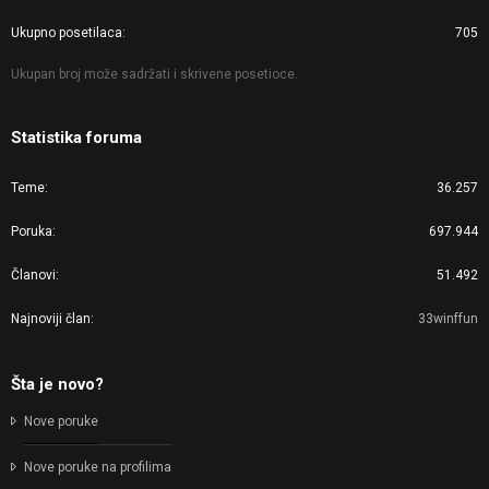
Ukupno posetilaca
705
Ukupan broj može sadržati i skrivene posetioce.
Statistika foruma
Teme
36.257
Poruka
697.944
Članovi
51.492
Najnoviji član
33winffun
Šta je novo?
Nove poruke
Nove poruke na profilima