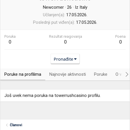
Newcomer
·
26
·
Iz
Italy
Učlanjen(a)
17.05.2026.
Poslednji put viđen(a)
17.05.2026.
Poruka
Rezultat reagovanja
Poena
0
0
0
Pronađite
Poruke na profilima
Najnovije aktivnosti
Poruke
O vama.
Još uvek nema poruka na towerrushcasino profilu.
Članovi