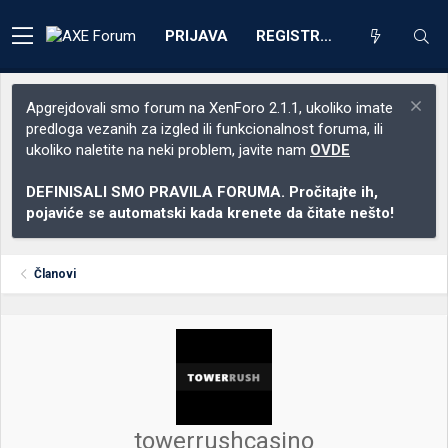
PRIJAVA
REGISTRACIJA
Apgrejdovali smo forum na XenForo 2.1.1, ukoliko imate
predloga vezanih za izgled ili funkcionalnost foruma, ili
ukoliko naletite na neki problem, javite nam
OVDE
DEFINISALI SMO PRAVILA FORUMA. Pročitajte ih,
pojaviće se automatski kada krenete da čitate nešto!
Članovi
towerrushcasino