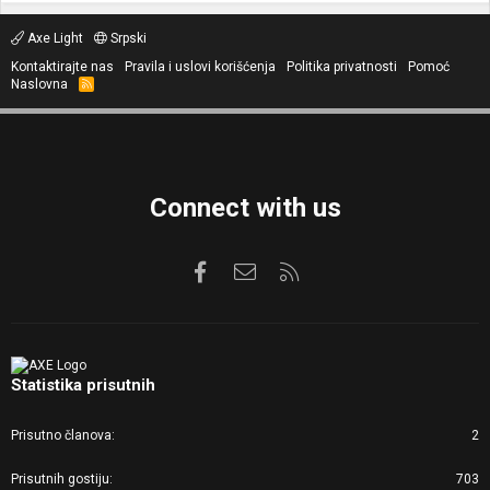
Axe Light
Srpski
Kontaktirajte nas
Pravila i uslovi korišćenja
Politika privatnosti
Pomoć
Naslovna
R
S
S
Connect with us
Facebook
Kontaktirajte nas
RSS
Statistika prisutnih
Prisutno članova
2
Prisutnih gostiju
703