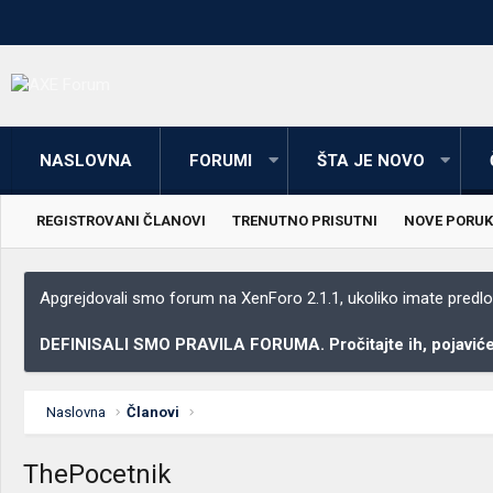
NASLOVNA
FORUMI
ŠTA JE NOVO
REGISTROVANI ČLANOVI
TRENUTNO PRISUTNI
NOVE PORUK
Apgrejdovali smo forum na XenForo 2.1.1, ukoliko imate predloga
DEFINISALI SMO PRAVILA FORUMA. Pročitajte ih, pojaviće 
Naslovna
Članovi
ThePocetnik