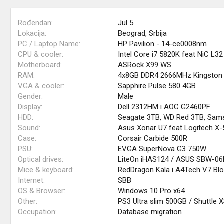
Rođendan
Jul 5
Lokacija
Beograd, Srbija
PC / Laptop Name
HP Pavilion - 14-ce0008nm
CPU & cooler
Intel Core i7 5820K feat NiC L32
Motherboard
ASRock X99 WS
RAM
4x8GB DDR4 2666MHz Kingston 
VGA & cooler
Sapphire Pulse 580 4GB
Gender
Male
Display
Dell 2312HM i AOC G2460PF
HDD
Seagate 3TB, WD Red 3TB, Sams
Sound
Asus Xonar U7 feat Logitech X
Case
Corsair Carbide 500R
PSU
EVGA SuperNova G3 750W
Optical drives
LiteOn iHAS124 / ASUS SBW-0
Mice & keyboard
RedDragon Kala i A4Tech V7 Bl
Internet
SBB
OS & Browser
Windows 10 Pro x64
Other
PS3 Ultra slim 500GB / Shuttle
Occupation
Database migration