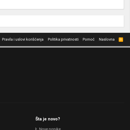
Pravila i uslovi korišćenja
Politika privatnosti
Pomoć
Naslovna
R
S
S
Šta je novo?
Nove poruke