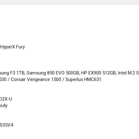
HyperX Fury
ung F3 1TB, Samsung 850 EVO 500GB, HP EX900 512GB, Intel M.2 
-530 / Corsair Vengeance 1500 / Superlux HMC631
6D2X-U
oody
 XS35V4