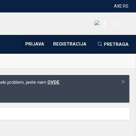
AXE.RS
Facebook
Kontakti
RS
PRIJAVA
REGISTRACIJA
PRETRAGA
 neki problem, javite nam
OVDE