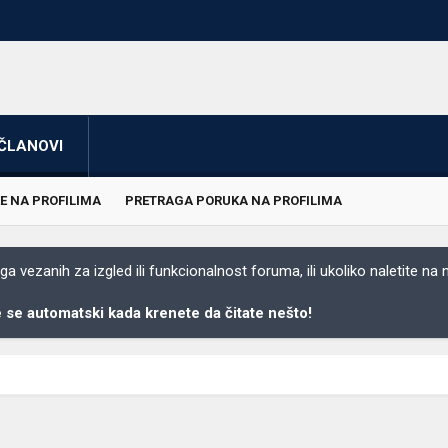
ČLANOVI
E NA PROFILIMA
PRETRAGA PORUKA NA PROFILIMA
 vezanih za izgled ili funkcionalnost foruma, ili ukoliko naletite na
se automatski kada krenete da čitate nešto!