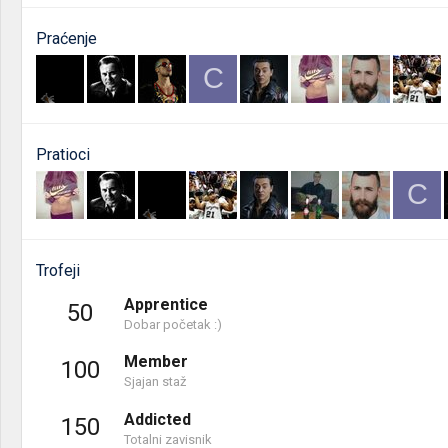
Praćenje
C
Pratioci
C
Trofeji
Apprentice
50
Dobar početak :)
Member
100
Sjajan staž
Addicted
150
Totalni zavisnik