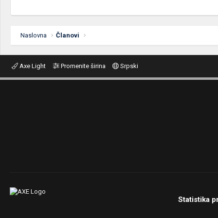
Naslovna
Članovi
Axe Light
Promenite širina
Srpski
Statistika p