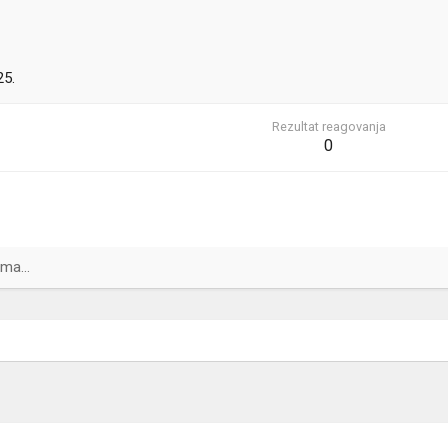
25.
Rezultat reagovanja
0
ma...