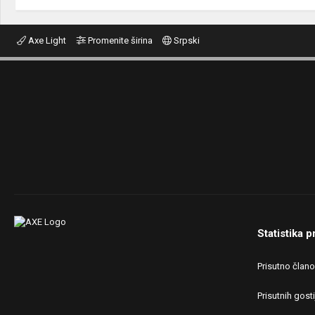
Axe Light
Promenite širina
Srpski
Statistika p
Prisutno član
Prisutnih gosti