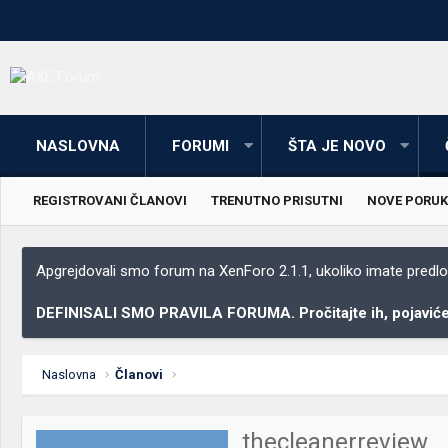
NASLOVNA
FORUMI
ŠTA JE NOVO
REGISTROVANI ČLANOVI
TRENUTNO PRISUTNI
NOVE PORUK
Apgrejdovali smo forum na XenForo 2.1.1, ukoliko imate predloga
DEFINISALI SMO PRAVILA FORUMA. Pročitajte ih, pojaviće 
Naslovna
Članovi
thecleanerreview