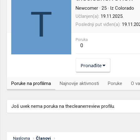
T
Newcomer
·
25
·
Iz
Colorado
Učlanjen(a)
19.11.2025.
Poslednji put viđen(a)
19.11.20
Poruka
0
Pronađite
Poruke na profilima
Najnovije aktivnosti
Poruke
O va
Još uvek nema poruka na thecleanerreview profilu.
Naslovna
Članovi