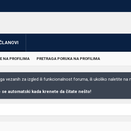
ČLANOVI
E NA PROFILIMA
PRETRAGA PORUKA NA PROFILIMA
 vezanih za izgled ili funkcionalnost foruma, ili ukoliko naletite na
se automatski kada krenete da čitate nešto!