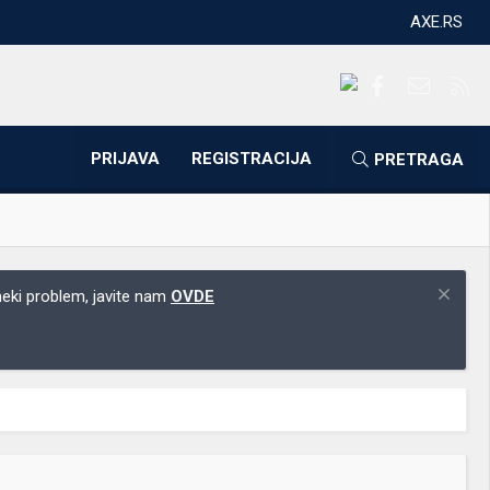
AXE.RS
Facebook
Kontakti
RS
PRIJAVA
REGISTRACIJA
PRETRAGA
 neki problem, javite nam
OVDE