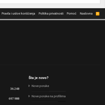
Pravila i uslovi korišćenja
Politika privatnosti
Pomoć
Naslovna
R
S
S
Šta je novo?
Nove poruke
36.248
Nove poruke na profilima
697.988