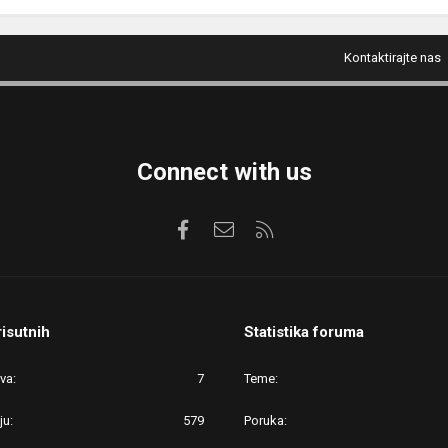
Kontaktirajte nas
Connect with us
Facebook
Kontaktirajte nas
RSS
risutnih
Statistika foruma
ova
7
Teme
ju
579
Poruka