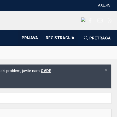
AXE.RS
Facebook
Kontakti
RS
PRIJAVA
REGISTRACIJA
PRETRAGA
 neki problem, javite nam
OVDE