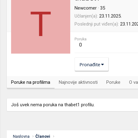
T
Newcomer
·
35
Učlanjen(a)
23.11.2025.
Poslednji put viđen(a)
23.11.20
Poruka
0
Pronađite
Poruke na profilima
Najnovije aktivnosti
Poruke
O va
Još uvek nema poruka na thabet1 profilu.
Naslovna
Članovi