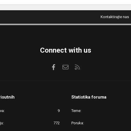
Kontaktirajte nas
Connect with us
Facebook
Kontaktirajte nas
RSS
risutnih
Statistika foruma
ova
9
Teme
ju
772
Poruka