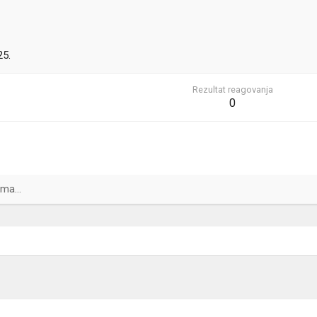
25.
Rezultat reagovanja
0
ma...