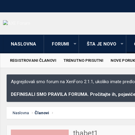
NASLOVNA
FORUMI
ŠTA JE NOVO
REGISTROVANI ČLANOVI
TRENUTNO PRISUTNI
NOVE PORUK
Apgrejdovali smo forum na XenForo 2.1.1, ukoliko imate predloga
DEFINISALI SMO PRAVILA FORUMA. Pročitajte ih, pojaviće 
Naslovna
Članovi
thabet1