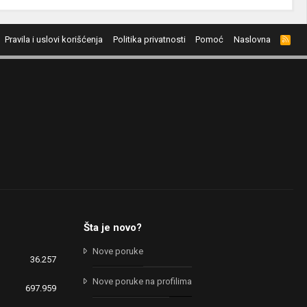
Pravila i uslovi korišćenja
Politika privatnosti
Pomoć
Naslovna
R
S
S
Šta je novo?
Nove poruke
36.257
Nove poruke na profilima
697.959