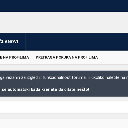
ČLANOVI
E NA PROFILIMA
PRETRAGA PORUKA NA PROFILIMA
 vezanih za izgled ili funkcionalnost foruma, ili ukoliko naletite na
se automatski kada krenete da čitate nešto!