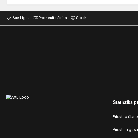
Axe Light
Promenite širina
Srpski
Statistika p
Prisutno član
Prisutnih gosti