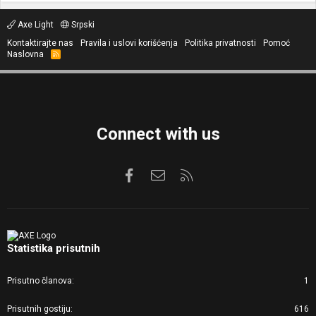
Axe Light
Srpski
Kontaktirajte nas
Pravila i uslovi korišćenja
Politika privatnosti
Pomoć
Naslovna
R
S
S
Connect with us
Facebook
Kontaktirajte nas
RSS
Statistika prisutnih
Prisutno članova
1
Prisutnih gostiju
616