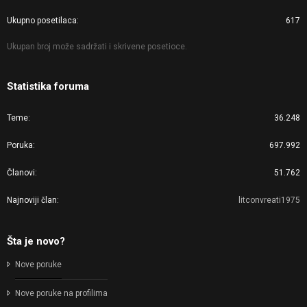
Ukupno posetilaca
617
Ukupan broj može sadržati i skrivene posetioce.
Statistika foruma
Teme
36.248
Poruka
697.992
Članovi
51.762
Najnoviji član
litconvreati1975
Šta je novo?
Nove poruke
Nove poruke na profilima