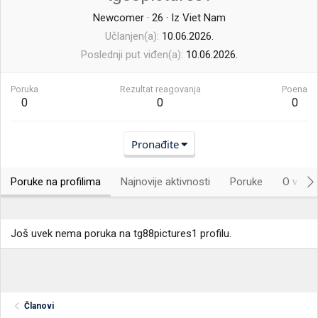
Newcomer
·
26
·
Iz
Viet Nam
Učlanjen(a)
10.06.2026.
Poslednji put viđen(a)
10.06.2026.
Poruka
Rezultat reagovanja
Poena
0
0
0
Pronađite
Poruke na profilima
Najnovije aktivnosti
Poruke
O vama.
Još uvek nema poruka na tg88pictures1 profilu.
Članovi