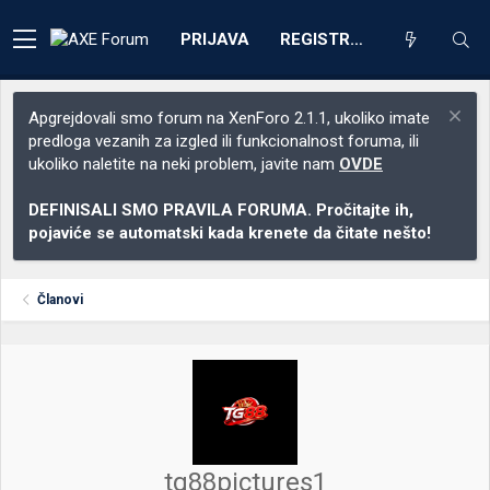
PRIJAVA
REGISTRACIJA
Apgrejdovali smo forum na XenForo 2.1.1, ukoliko imate
predloga vezanih za izgled ili funkcionalnost foruma, ili
ukoliko naletite na neki problem, javite nam
OVDE
DEFINISALI SMO PRAVILA FORUMA. Pročitajte ih,
pojaviće se automatski kada krenete da čitate nešto!
Članovi
tg88pictures1