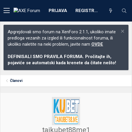
PRIJAVA
REGISTRACIJA
Apgrejdovali smo forum na XenForo 2.1.1, ukoliko imate
predloga vezanih za izgled ili funkcionalnost foruma, ili
ukoliko naletite na neki problem, javite nam
OVDE
DEFINISALI SMO PRAVILA FORUMA. Pročitajte ih,
pojaviće se automatski kada krenete da čitate nešto!
Članovi
taikubet88me1