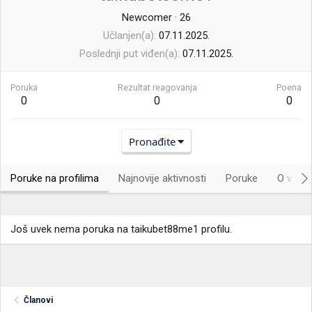
Newcomer
·
26
Učlanjen(a)
07.11.2025.
Poslednji put viđen(a)
07.11.2025.
Poruka
Rezultat reagovanja
Poena
0
0
0
Pronađite
Poruke na profilima
Najnovije aktivnosti
Poruke
O vama.
Još uvek nema poruka na taikubet88me1 profilu.
Članovi