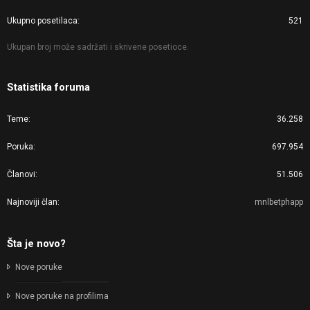
Ukupno posetilaca
521
Ukupan broj može sadržati i skrivene posetioce.
Statistika foruma
Teme
36.258
Poruka
697.954
Članovi
51.506
Najnoviji član
mnlbetphapp
Šta je novo?
Nove poruke
Nove poruke na profilima