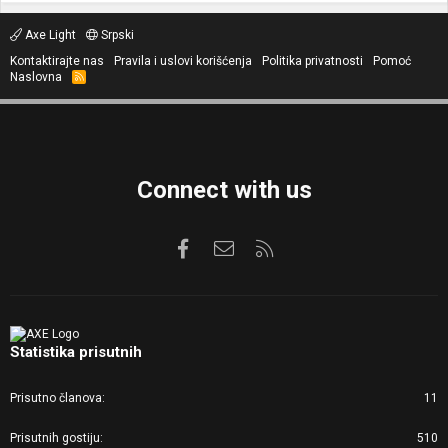
Axe Light
Srpski
Kontaktirajte nas
Pravila i uslovi korišćenja
Politika privatnosti
Pomoć
Naslovna
R
S
S
Connect with us
Facebook
Kontaktirajte nas
RSS
Statistika prisutnih
Prisutno članova
11
Prisutnih gostiju
510