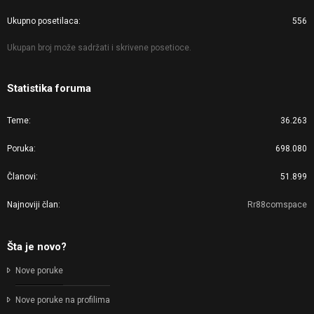
Ukupno posetilaca
556
Ukupan broj može sadržati i skrivene posetioce.
Statistika foruma
Teme
36.263
Poruka
698.080
Članovi
51.899
Najnoviji član
Rr88comspace
Šta je novo?
Nove poruke
Nove poruke na profilima