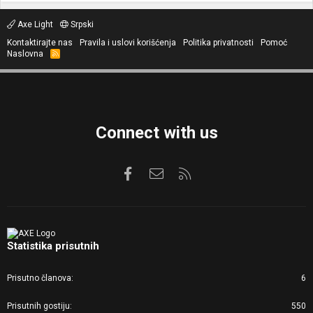
Axe Light
Srpski
Kontaktirajte nas
Pravila i uslovi korišćenja
Politika privatnosti
Pomoć
Naslovna
R
S
S
Connect with us
Facebook
Kontaktirajte nas
RSS
Statistika prisutnih
Prisutno članova
6
Prisutnih gostiju
550