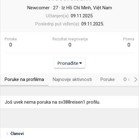
Newcomer
·
27
·
Iz
Hồ Chí Minh, Việt Nam
Učlanjen(a)
09.11.2025.
Poslednji put viđen(a)
09.11.2025.
Poruka
Rezultat reagovanja
Poena
0
0
0
Pronađite
Poruke na profilima
Najnovije aktivnosti
Poruke
O vama.
Još uvek nema poruka na sv388reisen1 profilu.
Članovi