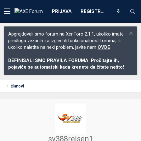
PRIJAVA
REGISTRACIJA
Apgrejdovali smo forum na XenForo 2.1.1, ukoliko imate
predloga vezanih za izgled ili funkcionalnost foruma, ili
ukoliko naletite na neki problem, javite nam
OVDE
DEFINISALI SMO PRAVILA FORUMA. Pročitajte ih,
pojaviće se automatski kada krenete da čitate nešto!
Članovi
sv388reisen1