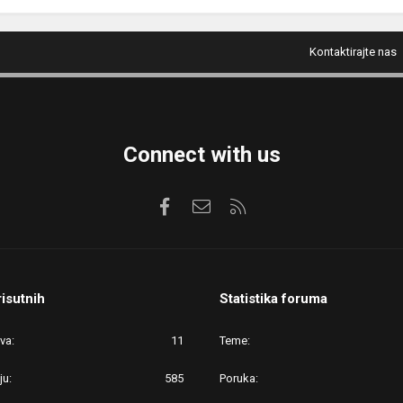
Kontaktirajte nas
Connect with us
Facebook
Kontaktirajte nas
RSS
risutnih
Statistika foruma
ova
11
Teme
ju
585
Poruka