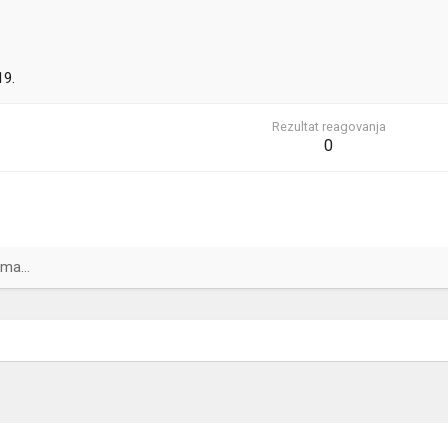
19.
Rezultat reagovanja
0
ma...