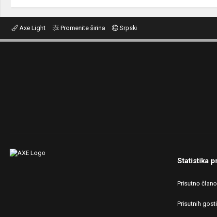
Axe Light
Promenite širina
Srpski
Statistika p
Prisutno član
Prisutnih gosti