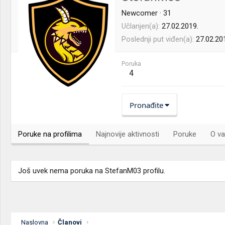
Newcomer
·
31
Učlanjen(a)
27.02.2019.
Poslednji put viđen(a)
27.02.20
Poruka
4
Pronađite
Poruke na profilima
Najnovije aktivnosti
Poruke
O va
Još uvek nema poruka na StefanM03 profilu.
Naslovna
Članovi