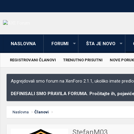
NASLOVNA
FORUMI
ŠTA JE NOVO
REGISTROVANI ČLANOVI
TRENUTNO PRISUTNI
NOVE PORUK
Apgrejdovali smo forum na XenForo 2.1.1, ukoliko imate predloga
DEFINISALI SMO PRAVILA FORUMA. Pročitajte ih, pojaviće 
Naslovna
Članovi
StefanM03