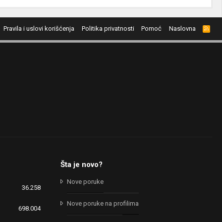
Pravila i uslovi korišćenja
Politika privatnosti
Pomoć
Naslovna
R
S
S
Šta je novo?
Nove poruke
36.258
Nove poruke na profilima
698.004