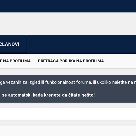
ČLANOVI
E NA PROFILIMA
PRETRAGA PORUKA NA PROFILIMA
 vezanih za izgled ili funkcionalnost foruma, ili ukoliko naletite na
se automatski kada krenete da čitate nešto!