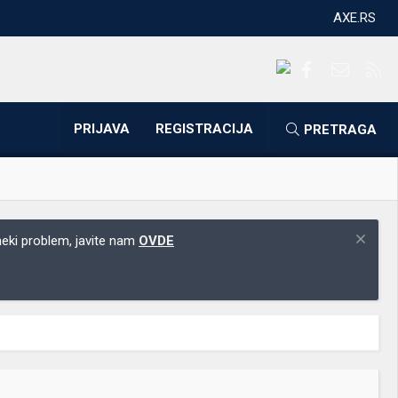
AXE.RS
Facebook
Kontakti
RS
PRIJAVA
REGISTRACIJA
PRETRAGA
 neki problem, javite nam
OVDE