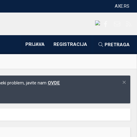
AXE.RS
Facebook
Kontakti
RS
PRIJAVA
REGISTRACIJA
PRETRAGA
 neki problem, javite nam
OVDE