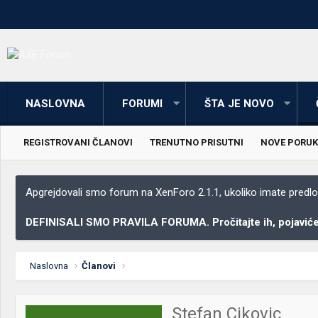
NASLOVNA
FORUMI
ŠTA JE NOVO
REGISTROVANI ČLANOVI
TRENUTNO PRISUTNI
NOVE PORUK
Apgrejdovali smo forum na XenForo 2.1.1, ukoliko imate predloga
DEFINISALI SMO PRAVILA FORUMA. Pročitajte ih, pojaviće 
Naslovna
Članovi
Stefan Cikovic