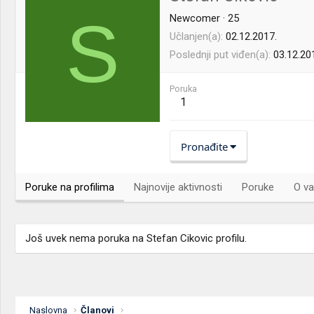
S
Newcomer
·
25
Učlanjen(a)
02.12.2017.
Poslednji put viđen(a)
03.12.20
Poruka
1
Pronađite
Poruke na profilima
Najnovije aktivnosti
Poruke
O va
Još uvek nema poruka na Stefan Cikovic profilu.
Naslovna
Članovi