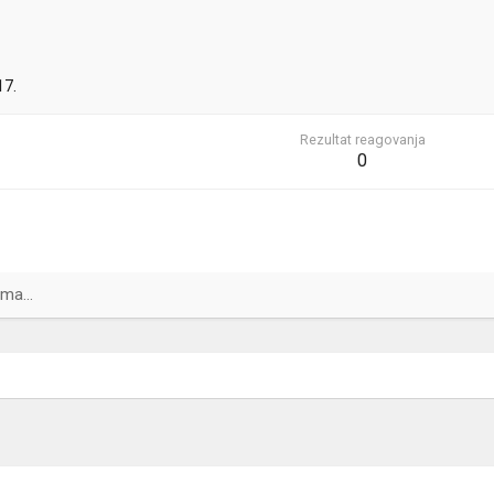
17.
Rezultat reagovanja
0
ma...