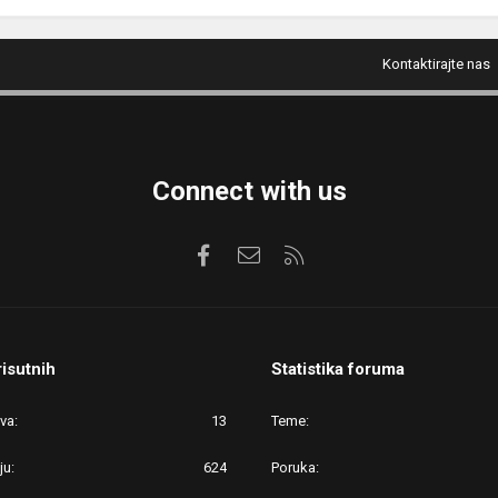
Kontaktirajte nas
Connect with us
Facebook
Kontaktirajte nas
RSS
risutnih
Statistika foruma
ova
13
Teme
ju
624
Poruka