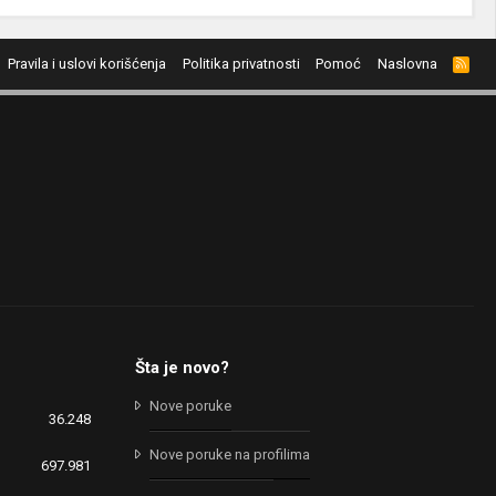
Pravila i uslovi korišćenja
Politika privatnosti
Pomoć
Naslovna
R
S
S
Šta je novo?
Nove poruke
36.248
Nove poruke na profilima
697.981