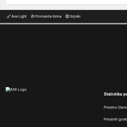
Axe Light
Promenite širina
Srpski
Statistika p
Prisutno član
Prisutnih gosti