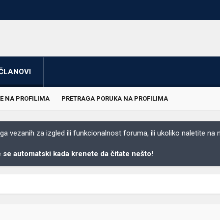
ČLANOVI
E NA PROFILIMA
PRETRAGA PORUKA NA PROFILIMA
 vezanih za izgled ili funkcionalnost foruma, ili ukoliko naletite na
se automatski kada krenete da čitate nešto!