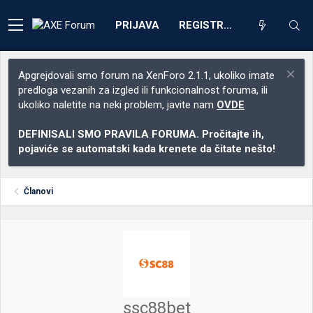
PRIJAVA
REGISTRACIJA
Apgrejdovali smo forum na XenForo 2.1.1, ukoliko imate
predloga vezanih za izgled ili funkcionalnost foruma, ili
ukoliko naletite na neki problem, javite nam
OVDE
DEFINISALI SMO PRAVILA FORUMA. Pročitajte ih,
pojaviće se automatski kada krenete da čitate nešto!
Članovi
ssc88bet