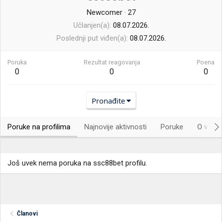
Newcomer
·
27
Učlanjen(a)
08.07.2026.
Poslednji put viđen(a)
08.07.2026.
Poruka
Rezultat reagovanja
Poena
0
0
0
Pronađite
Poruke na profilima
Najnovije aktivnosti
Poruke
O vama.
Još uvek nema poruka na ssc88bet profilu.
Članovi