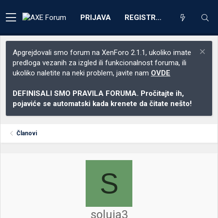
PRIJAVA
REGISTRACIJA
Apgrejdovali smo forum na XenForo 2.1.1, ukoliko imate
predloga vezanih za izgled ili funkcionalnost foruma, ili
ukoliko naletite na neki problem, javite nam
OVDE
DEFINISALI SMO PRAVILA FORUMA. Pročitajte ih,
pojaviće se automatski kada krenete da čitate nešto!
Članovi
S
soluja3