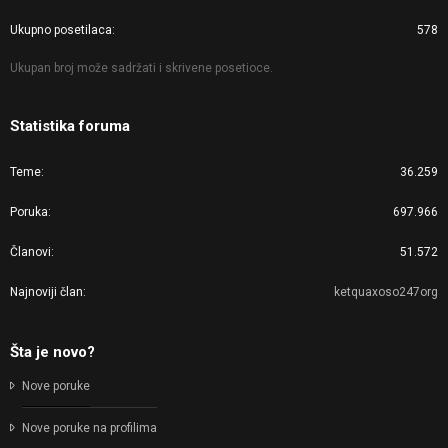
Ukupno posetilaca
578
Ukupan broj može sadržati i skrivene posetioce.
Statistika foruma
Teme
36.259
Poruka
697.966
Članovi
51.572
Najnoviji član
ketquaxoso247org
Šta je novo?
Nove poruke
Nove poruke na profilima