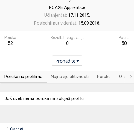
PCAXE Apprentice
Učlanjen(a)
17.11.2015.
Poslednji put viđen(a)
15.09.2018.
Poruka
Rezultat reagovanja
Poena
52
0
50
Pronađite
Poruke na profilima
Najnovije aktivnosti
Poruke
O vama.
Još uvek nema poruka na soluja3 profilu.
Članovi