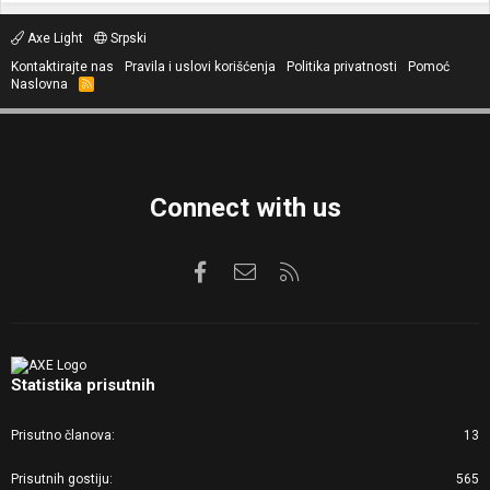
Axe Light
Srpski
Kontaktirajte nas
Pravila i uslovi korišćenja
Politika privatnosti
Pomoć
Naslovna
R
S
S
Connect with us
Facebook
Kontaktirajte nas
RSS
Statistika prisutnih
Prisutno članova
13
Prisutnih gostiju
565