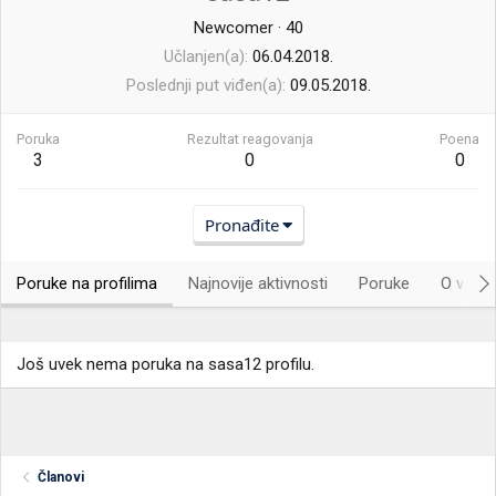
Newcomer
·
40
Učlanjen(a)
06.04.2018.
Poslednji put viđen(a)
09.05.2018.
Poruka
Rezultat reagovanja
Poena
3
0
0
Pronađite
Poruke na profilima
Najnovije aktivnosti
Poruke
O vama.
Još uvek nema poruka na sasa12 profilu.
Članovi