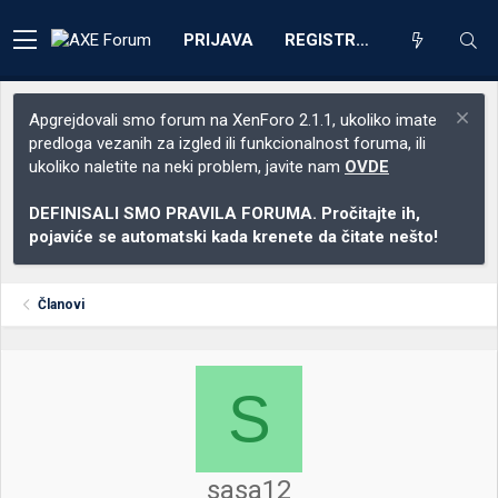
PRIJAVA
REGISTRACIJA
Apgrejdovali smo forum na XenForo 2.1.1, ukoliko imate
predloga vezanih za izgled ili funkcionalnost foruma, ili
ukoliko naletite na neki problem, javite nam
OVDE
DEFINISALI SMO PRAVILA FORUMA. Pročitajte ih,
pojaviće se automatski kada krenete da čitate nešto!
Članovi
S
sasa12