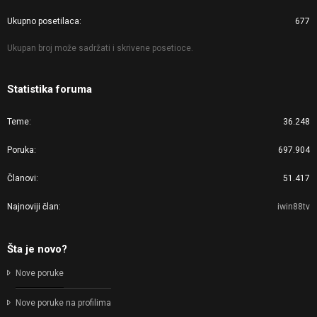
Ukupno posetilaca
677
Ukupan broj može sadržati i skrivene posetioce.
Statistika foruma
Teme
36.248
Poruka
697.904
Članovi
51.417
Najnoviji član
iwin88tv
Šta je novo?
Nove poruke
Nove poruke na profilima