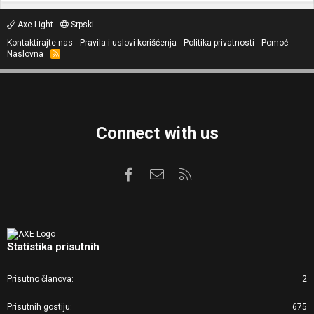
Axe Light
Srpski
Kontaktirajte nas
Pravila i uslovi korišćenja
Politika privatnosti
Pomoć
Naslovna
R
S
S
Connect with us
Facebook
Kontaktirajte nas
RSS
Statistika prisutnih
Prisutno članova
2
Prisutnih gostiju
675