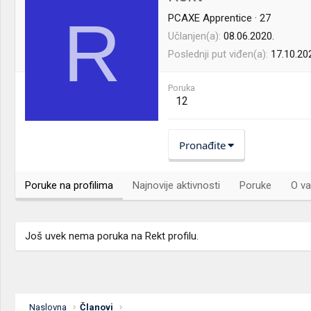
R
PCAXE Apprentice
·
27
Učlanjen(a)
08.06.2020.
Poslednji put viđen(a)
17.10.20
Poruka
12
Pronađite
Poruke na profilima
Najnovije aktivnosti
Poruke
O va
Još uvek nema poruka na Rekt profilu.
Naslovna
Članovi