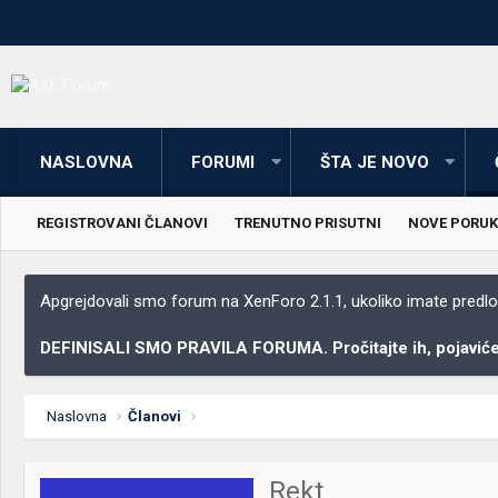
NASLOVNA
FORUMI
ŠTA JE NOVO
REGISTROVANI ČLANOVI
TRENUTNO PRISUTNI
NOVE PORUK
Apgrejdovali smo forum na XenForo 2.1.1, ukoliko imate predloga
DEFINISALI SMO PRAVILA FORUMA. Pročitajte ih, pojaviće 
Naslovna
Članovi
Rekt