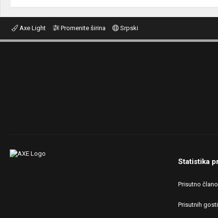
Axe Light
Promenite širina
Srpski
Statistika p
Prisutno član
Prisutnih gosti