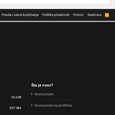
Pravila i uslovi korišćenja
Politika privatnosti
Pomoć
Naslovna
R
S
S
Šta je novo?
Nove poruke
36.248
Nove poruke na profilima
697.984