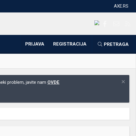
AXE.RS
Facebook
Kontakti
RS
PRIJAVA
REGISTRACIJA
PRETRAGA
 neki problem, javite nam
OVDE