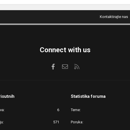
Kontaktirajte nas
Connect with us
Facebook
Kontaktirajte nas
RSS
risutnih
Statistika foruma
ova
6
Teme
ju
571
Poruka