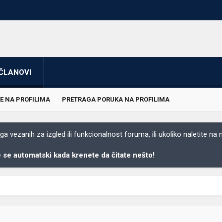
ČLANOVI
E NA PROFILIMA
PRETRAGA PORUKA NA PROFILIMA
 vezanih za izgled ili funkcionalnost foruma, ili ukoliko naletite na
se automatski kada krenete da čitate nešto!