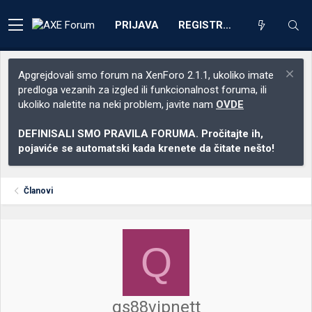
PRIJAVA
REGISTRACIJA
Apgrejdovali smo forum na XenForo 2.1.1, ukoliko imate
predloga vezanih za izgled ili funkcionalnost foruma, ili
ukoliko naletite na neki problem, javite nam
OVDE
DEFINISALI SMO PRAVILA FORUMA. Pročitajte ih,
pojaviće se automatski kada krenete da čitate nešto!
Članovi
Q
qs88vipnett