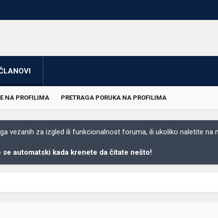
ČLANOVI
E NA PROFILIMA
PRETRAGA PORUKA NA PROFILIMA
 vezanih za izgled ili funkcionalnost foruma, ili ukoliko naletite na
se automatski kada krenete da čitate nešto!