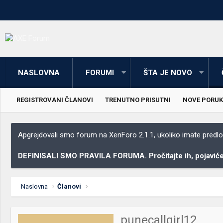
NASLOVNA
FORUMI
ŠTA JE NOVO
REGISTROVANI ČLANOVI
TRENUTNO PRISUTNI
NOVE PORUK
Apgrejdovali smo forum na XenForo 2.1.1, ukoliko imate predloga
DEFINISALI SMO PRAVILA FORUMA. Pročitajte ih, pojaviće 
Naslovna
Članovi
punecallgirl12