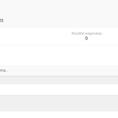
23.
Rezultat reagovanja
0
ma...