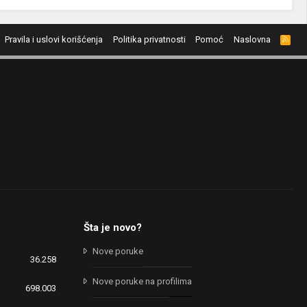
Pravila i uslovi korišćenja
Politika privatnosti
Pomoć
Naslovna
R
S
S
Šta je novo?
Nove poruke
36.258
Nove poruke na profilima
698.003