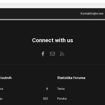
Kontaktirajte nas
Connect with us
Facebook
Kontaktirajte nas
RSS
risutnih
Statistika foruma
ova
8
Teme
ju
520
Poruka