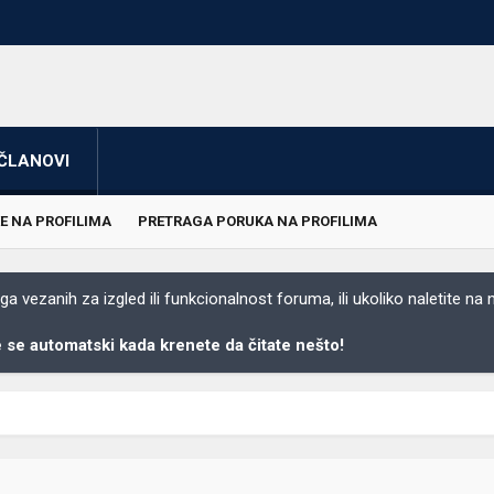
ČLANOVI
E NA PROFILIMA
PRETRAGA PORUKA NA PROFILIMA
 vezanih za izgled ili funkcionalnost foruma, ili ukoliko naletite na
se automatski kada krenete da čitate nešto!