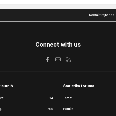
Kontaktirajte nas
Connect with us
Facebook
Kontaktirajte nas
RSS
risutnih
Statistika foruma
ova
14
Teme
ju
605
Poruka