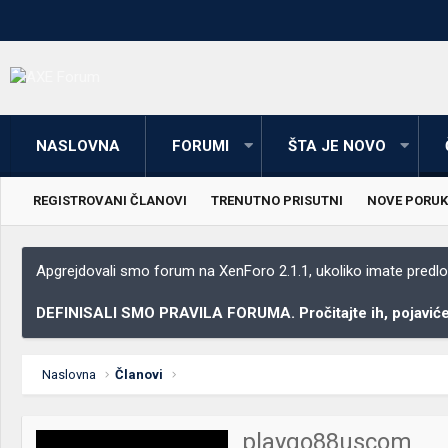
NASLOVNA
FORUMI
ŠTA JE NOVO
REGISTROVANI ČLANOVI
TRENUTNO PRISUTNI
NOVE PORUK
Apgrejdovali smo forum na XenForo 2.1.1, ukoliko imate predloga
DEFINISALI SMO PRAVILA FORUMA. Pročitajte ih, pojaviće 
Naslovna
Članovi
playgo88uscom