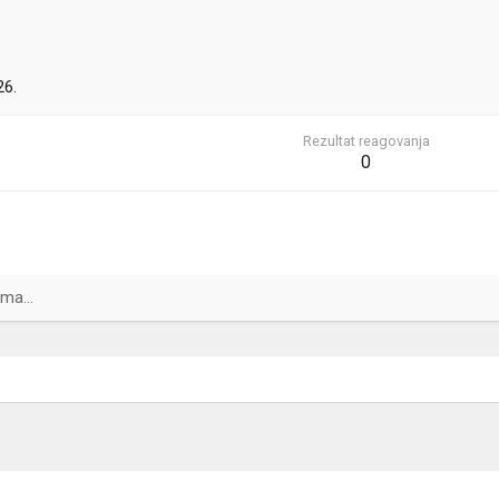
26.
Rezultat reagovanja
0
ma...