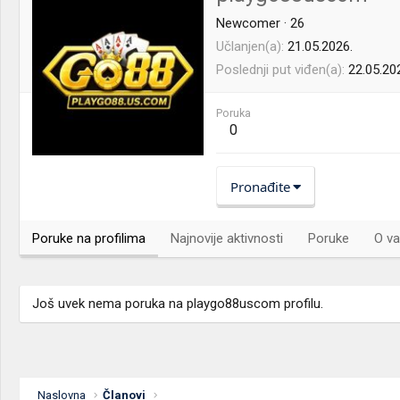
Newcomer
·
26
Učlanjen(a)
21.05.2026.
Poslednji put viđen(a)
22.05.20
Poruka
0
Pronađite
Poruke na profilima
Najnovije aktivnosti
Poruke
O va
Još uvek nema poruka na playgo88uscom profilu.
Naslovna
Članovi