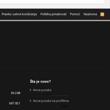
Pravila i uslovi korišćenja
Politika privatnosti
Pomoć
Naslovna
R
S
S
Šta je novo?
Nove poruke
36.248
Nove poruke na profilima
697.921