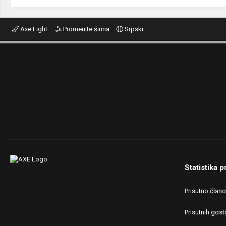
Axe Light
Promenite širina
Srpski
Statistika p
Prisutno član
Prisutnih gosti