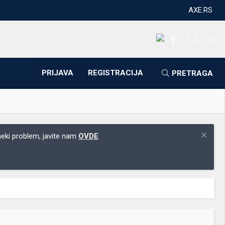
AXE.RS
Facebook
Kontakti
RS
PRIJAVA
REGISTRACIJA
PRETRAGA
 neki problem, javite nam
OVDE