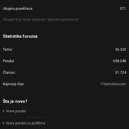
Ukupno posetilaca
571
Ukupan broj može sadržati i skrivene posetioce.
Statistika foruma
Teme
36.320
Poruka
698.048
Članovi
51.724
Najnoviji član
77betindiascom
Šta je novo?
Nove poruke
Nove poruke na profilima