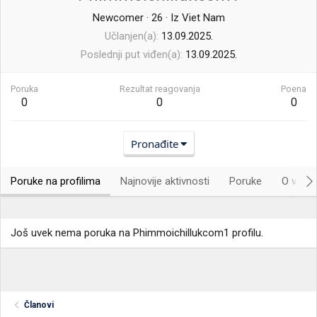
Newcomer
·
26
·
Iz
Viet Nam
Učlanjen(a)
13.09.2025.
Poslednji put viđen(a)
13.09.2025.
Poruka
Rezultat reagovanja
Poena
0
0
0
Pronađite
Poruke na profilima
Najnovije aktivnosti
Poruke
O vama.
Još uvek nema poruka na Phimmoichillukcom1 profilu.
Članovi