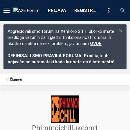
PRIJAVA
REGISTRACIJA
Apgrejdovali smo forum na XenForo 2.1.1, ukoliko imate
predloga vezanih za izgled ili funkcionalnost foruma, ili
ukoliko naletite na neki problem, javite nam
OVDE
DEFINISALI SMO PRAVILA FORUMA. Pročitajte ih,
pojaviće se automatski kada krenete da čitate nešto!
Članovi
Phimmoichillukcom1