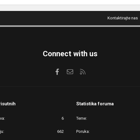
Kontaktirajte nas
Connect with us
Facebook
Kontaktirajte nas
RSS
risutnih
Statistika foruma
ova
6
Teme
ju
662
Poruka