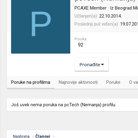
P
PCAXE Member
·
Iz
Beograd Mir
Učlanjen(a)
22.10.2014.
Poslednji put viđen(a)
19.07.20
Poruka
92
Pronađite
Poruke na profilima
Najnovije aktivnosti
Poruke
O va
Još uvek nema poruka na pcTech (Nemanja) profilu.
Naslovna
Članovi