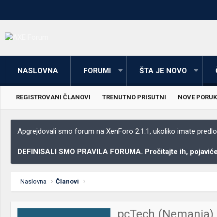
NASLOVNA
FORUMI
ŠTA JE NOVO
REGISTROVANI ČLANOVI
TRENUTNO PRISUTNI
NOVE PORUK
Apgrejdovali smo forum na XenForo 2.1.1, ukoliko imate predloga
DEFINISALI SMO PRAVILA FORUMA. Pročitajte ih, pojaviće 
Naslovna
Članovi
pcTech (Nemanja)