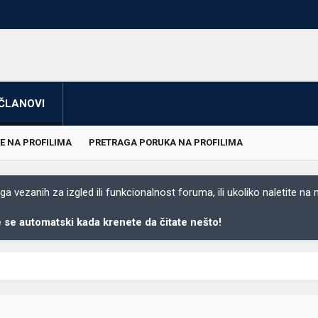
ČLANOVI
E NA PROFILIMA
PRETRAGA PORUKA NA PROFILIMA
 vezanih za izgled ili funkcionalnost foruma, ili ukoliko naletite na
se automatski kada krenete da čitate nešto!