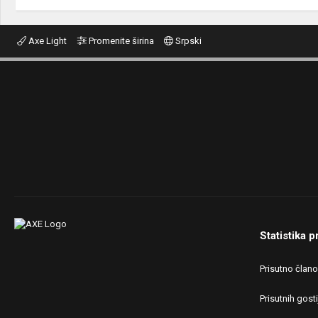
Axe Light
Promenite širina
Srpski
Statistika p
Prisutno član
Prisutnih gosti