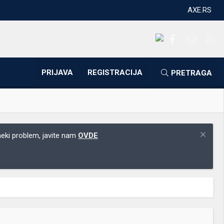
AXE.RS
Facebook
Kontakti
RS
PRIJAVA
REGISTRACIJA
PRETRAGA
 neki problem, javite nam
OVDE