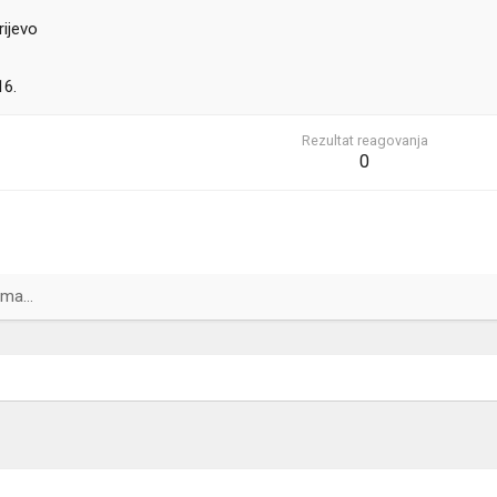
ijevo
16.
Rezultat reagovanja
0
ma...