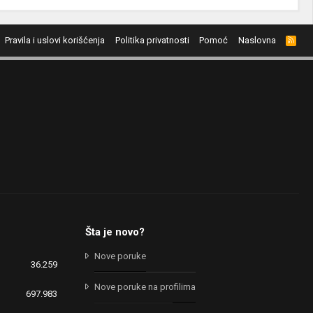
Pravila i uslovi korišćenja
Politika privatnosti
Pomoć
Naslovna
R
S
S
Šta je novo?
Nove poruke
36.259
Nove poruke na profilima
697.983