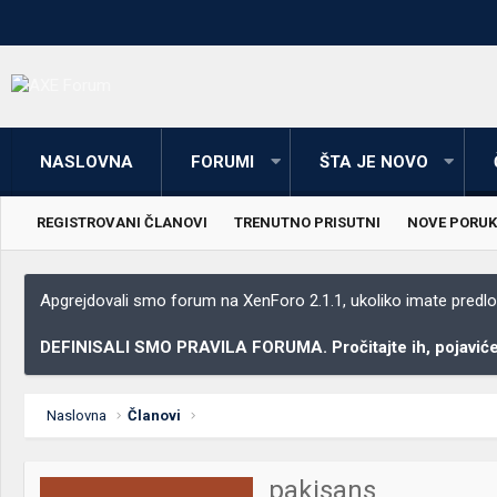
NASLOVNA
FORUMI
ŠTA JE NOVO
REGISTROVANI ČLANOVI
TRENUTNO PRISUTNI
NOVE PORUK
Apgrejdovali smo forum na XenForo 2.1.1, ukoliko imate predloga
DEFINISALI SMO PRAVILA FORUMA. Pročitajte ih, pojaviće 
Naslovna
Članovi
pakisans