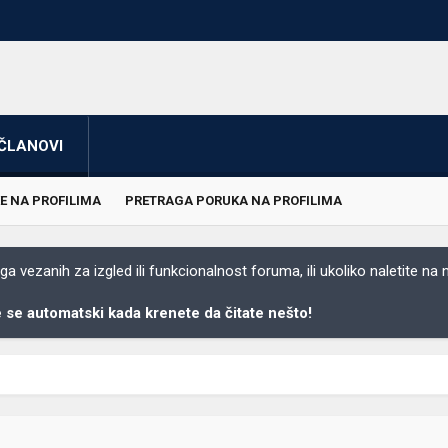
ČLANOVI
E NA PROFILIMA
PRETRAGA PORUKA NA PROFILIMA
 vezanih za izgled ili funkcionalnost foruma, ili ukoliko naletite na
se automatski kada krenete da čitate nešto!