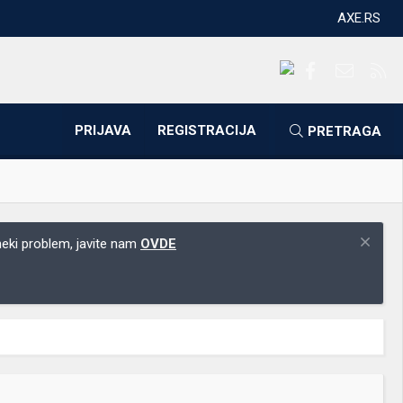
AXE.RS
Facebook
Kontakti
RS
PRIJAVA
REGISTRACIJA
PRETRAGA
 neki problem, javite nam
OVDE