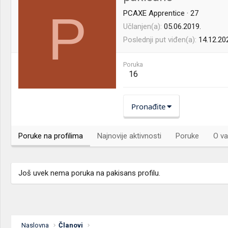
P
PCAXE Apprentice
·
27
Učlanjen(a)
05.06.2019.
Poslednji put viđen(a)
14.12.20
Poruka
16
Pronađite
Poruke na profilima
Najnovije aktivnosti
Poruke
O va
Još uvek nema poruka na pakisans profilu.
Naslovna
Članovi