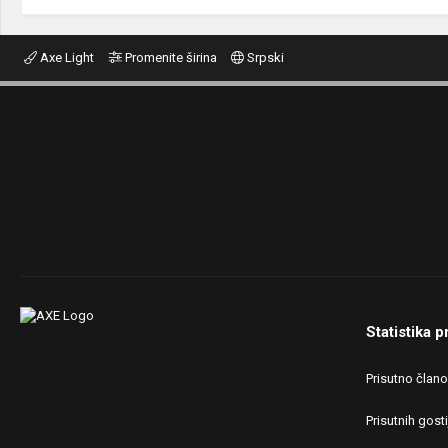
Axe Light
Promenite širina
Srpski
Statistika p
Prisutno član
Prisutnih gosti