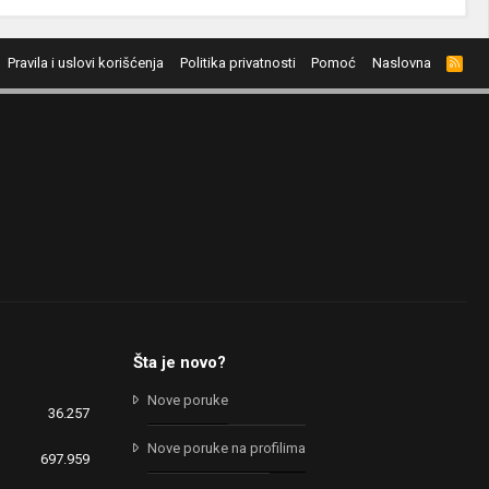
Pravila i uslovi korišćenja
Politika privatnosti
Pomoć
Naslovna
R
S
S
Šta je novo?
Nove poruke
36.257
Nove poruke na profilima
697.959