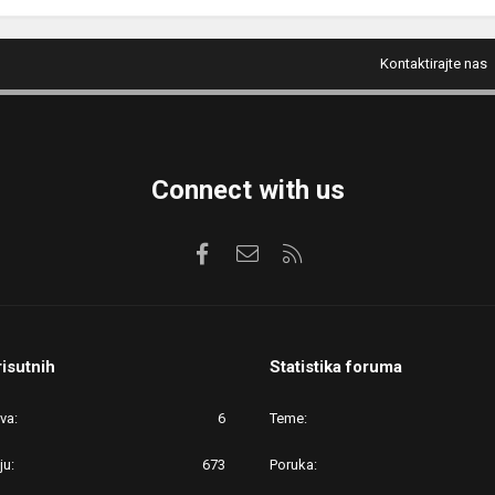
Kontaktirajte nas
Connect with us
Facebook
Kontaktirajte nas
RSS
risutnih
Statistika foruma
ova
6
Teme
ju
673
Poruka