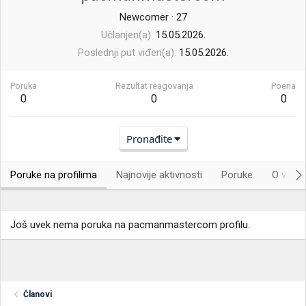
Newcomer
·
27
Učlanjen(a)
15.05.2026.
Poslednji put viđen(a)
15.05.2026.
Poruka
Rezultat reagovanja
Poena
0
0
0
Pronađite
Poruke na profilima
Najnovije aktivnosti
Poruke
O vama.
Još uvek nema poruka na pacmanmastercom profilu.
Članovi