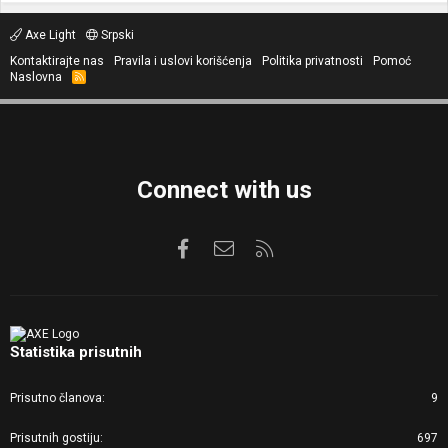
Axe Light
Srpski
Kontaktirajte nas
Pravila i uslovi korišćenja
Politika privatnosti
Pomoć
Naslovna
R
S
S
Connect with us
Facebook
Kontaktirajte nas
RSS
Statistika prisutnih
Prisutno članova
9
Prisutnih gostiju
697