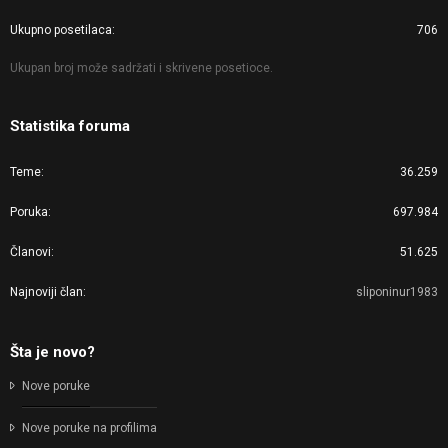
Ukupno posetilaca
706
Ukupan broj može sadržati i skrivene posetioce.
Statistika foruma
Teme
36.259
Poruka
697.984
Članovi
51.625
Najnoviji član
sliponinur1983
Šta je novo?
Nove poruke
Nove poruke na profilima