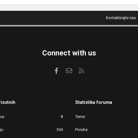
Kontaktirajte nas
Connect with us
Facebook
Kontaktirajte nas
RSS
risutnih
Statistika foruma
ova
8
Teme
ju
554
Poruka