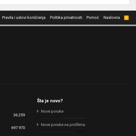
Pravila i uslovi korišćenja
Politika privatnosti
Pomoć
Naslovna
R
S
S
Šta je novo?
Nove poruke
36.259
Nove poruke na profilima
697.970