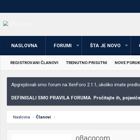
NASLOVNA
FORUMI
ŠTA JE NOVO
REGISTROVANI ČLANOVI
TRENUTNO PRISUTNI
NOVE PORUK
Apgrejdovali smo forum na XenForo 2.1.1, ukoliko imate predloga
DEFINISALI SMO PRAVILA FORUMA. Pročitajte ih, pojaviće 
Naslovna
Članovi
o8acocom