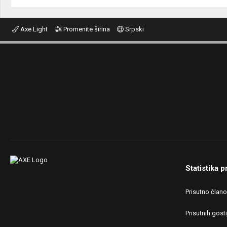
Axe Light
Promenite širina
Srpski
Statistika p
Prisutno član
Prisutnih gosti