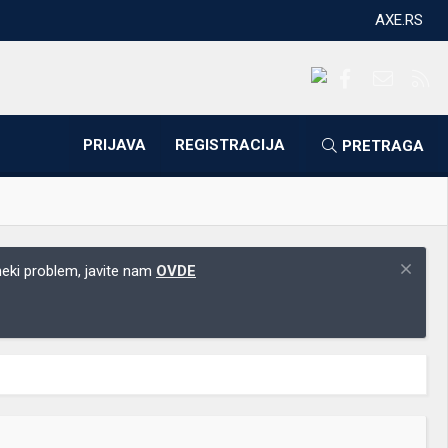
AXE.RS
Facebook
Kontakti
RS
PRIJAVA
REGISTRACIJA
PRETRAGA
 neki problem, javite nam
OVDE