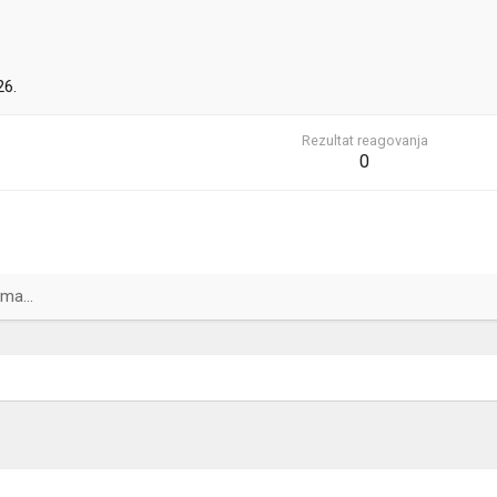
26.
Rezultat reagovanja
0
ma...