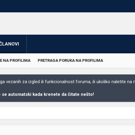
ČLANOVI
E NA PROFILIMA
PRETRAGA PORUKA NA PROFILIMA
 vezanih za izgled ili funkcionalnost foruma, ili ukoliko naletite na
se automatski kada krenete da čitate nešto!