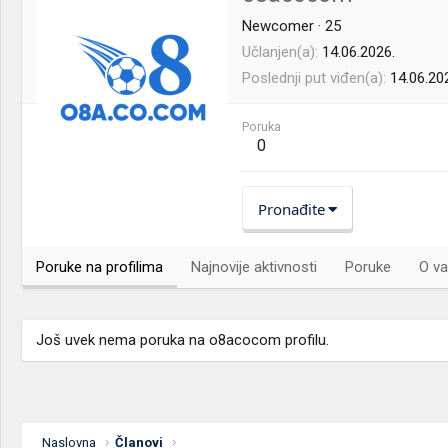
Newcomer
·
25
Učlanjen(a)
14.06.2026.
Poslednji put viđen(a)
14.06.20
Poruka
0
Pronađite
Poruke na profilima
Najnovije aktivnosti
Poruke
O va
Još uvek nema poruka na o8acocom profilu.
Naslovna
Članovi