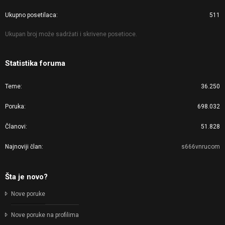
Ukupno posetilaca
511
Ukupan broj može sadržati i skrivene posetioce.
Statistika foruma
Teme
36.250
Poruka
698.032
Članovi
51.828
Najnoviji član
s666vnrucom
Šta je novo?
Nove poruke
Nove poruke na profilima