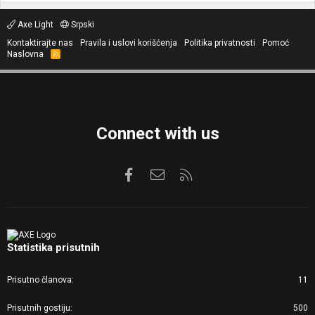
Axe Light
Srpski
Kontaktirajte nas
Pravila i uslovi korišćenja
Politika privatnosti
Pomoć
Naslovna
R
S
S
Connect with us
Facebook
Kontaktirajte nas
RSS
Statistika prisutnih
Prisutno članova
11
Prisutnih gostiju
500