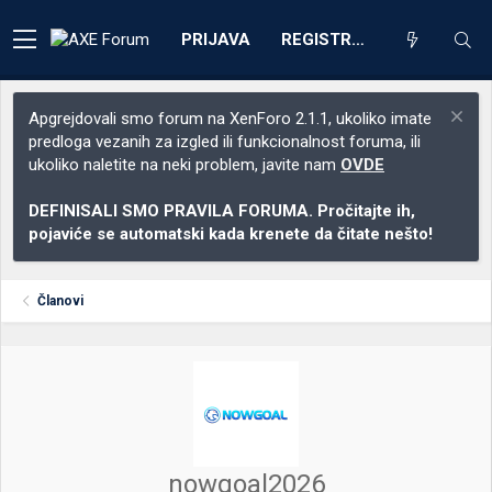
PRIJAVA
REGISTRACIJA
Apgrejdovali smo forum na XenForo 2.1.1, ukoliko imate
predloga vezanih za izgled ili funkcionalnost foruma, ili
ukoliko naletite na neki problem, javite nam
OVDE
DEFINISALI SMO PRAVILA FORUMA. Pročitajte ih,
pojaviće se automatski kada krenete da čitate nešto!
Članovi
nowgoal2026