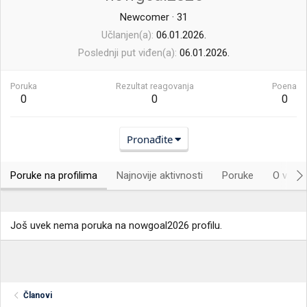
Newcomer
·
31
Učlanjen(a)
06.01.2026.
Poslednji put viđen(a)
06.01.2026.
Poruka
Rezultat reagovanja
Poena
0
0
0
Pronađite
Poruke na profilima
Najnovije aktivnosti
Poruke
O vama.
Još uvek nema poruka na nowgoal2026 profilu.
Članovi