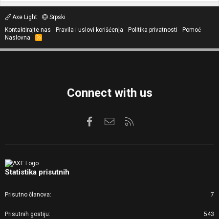
Axe Light
Srpski
Kontaktirajte nas
Pravila i uslovi korišćenja
Politika privatnosti
Pomoć
Naslovna
R
S
S
Connect with us
Facebook
Kontaktirajte nas
RSS
Statistika prisutnih
Prisutno članova
7
Prisutnih gostiju
543