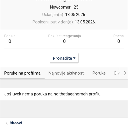
Newcomer
·
25
Učlanjen(a)
13.05.2026.
Poslednji put viđen(a)
13.05.2026.
Poruka
Rezultat reagovanja
Poena
0
0
0
Pronađite
Poruke na profilima
Najnovije aktivnosti
Poruke
O vama.
Još uvek nema poruka na noithatlagahomeh profilu.
Članovi