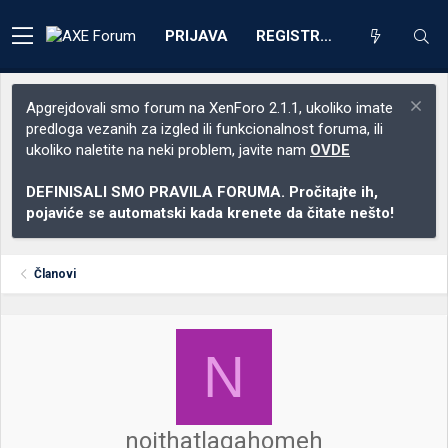
PRIJAVA
REGISTRACIJA
Apgrejdovali smo forum na XenForo 2.1.1, ukoliko imate
predloga vezanih za izgled ili funkcionalnost foruma, ili
ukoliko naletite na neki problem, javite nam
OVDE
DEFINISALI SMO PRAVILA FORUMA. Pročitajte ih,
pojaviće se automatski kada krenete da čitate nešto!
Članovi
N
noithatlagahomeh