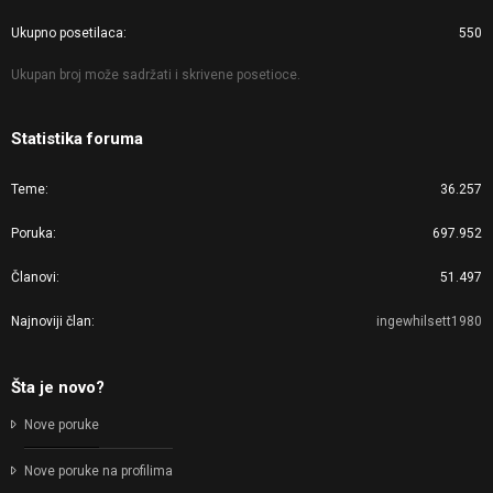
Ukupno posetilaca
550
Ukupan broj može sadržati i skrivene posetioce.
Statistika foruma
Teme
36.257
Poruka
697.952
Članovi
51.497
Najnoviji član
ingewhilsett1980
Šta je novo?
Nove poruke
Nove poruke na profilima