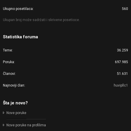
Ukupno posetilaca
560
Ukupan broj može sadržati i skrivene posetioce.
Statistika foruma
Teme
36.259
Poruka
697.985
Članovi
51.631
Najnoviji član
huvipllc1
Šta je novo?
Nove poruke
Nove poruke na profilima