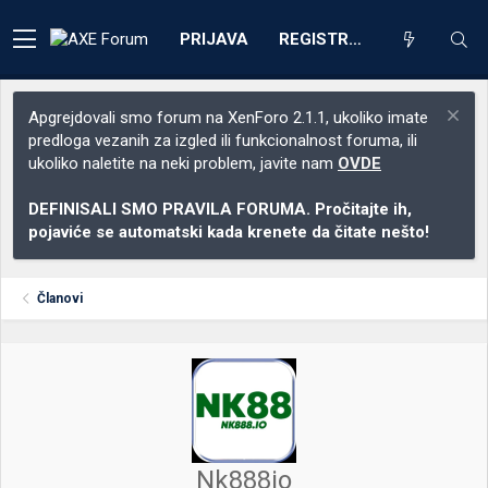
PRIJAVA
REGISTRACIJA
Apgrejdovali smo forum na XenForo 2.1.1, ukoliko imate
predloga vezanih za izgled ili funkcionalnost foruma, ili
ukoliko naletite na neki problem, javite nam
OVDE
DEFINISALI SMO PRAVILA FORUMA. Pročitajte ih,
pojaviće se automatski kada krenete da čitate nešto!
Članovi
Nk888io