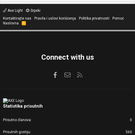
Axe Light
Srpski
Kontaktirajte nas
Pravila i uslovi korišćenja
Politika privatnosti
Pomoć
Naslovna
R
S
S
Connect with us
Facebook
Kontaktirajte nas
RSS
Statistika prisutnih
Prisutno članova
0
Prisutnih gostiju
560