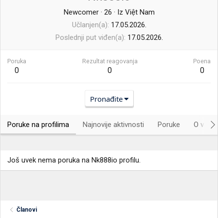
Newcomer
·
26
·
Iz
Việt Nam
Učlanjen(a)
17.05.2026.
Poslednji put viđen(a)
17.05.2026.
Poruka
Rezultat reagovanja
Poena
0
0
0
Pronađite
Poruke na profilima
Najnovije aktivnosti
Poruke
O vama.
Još uvek nema poruka na Nk888io profilu.
Članovi