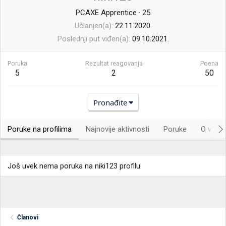
PCAXE Apprentice
·
25
Učlanjen(a)
22.11.2020.
Poslednji put viđen(a)
09.10.2021.
Poruka
Rezultat reagovanja
Poena
5
2
50
Pronađite
Poruke na profilima
Najnovije aktivnosti
Poruke
O vama.
Još uvek nema poruka na niki123 profilu.
Članovi