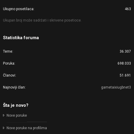
Ukupno posetilaca
463
Ukupan broj može sadržati i skrivene posetioce.
Statistika foruma
Teme
36.307
Poruka
698.033
Članovi
51.691
Najnoviji član
gametaixiugbnet3
Šta je novo?
Nove poruke
Nove poruke na profilima