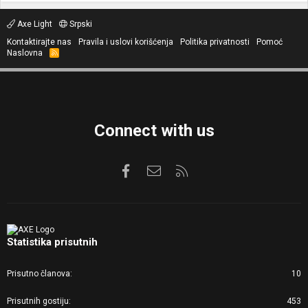
Axe Light
Srpski
Kontaktirajte nas
Pravila i uslovi korišćenja
Politika privatnosti
Pomoć
Naslovna
R
S
S
Connect with us
Facebook
Kontaktirajte nas
RSS
Statistika prisutnih
Prisutno članova
10
Prisutnih gostiju
453