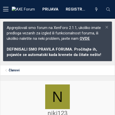
PRIJAVA
REGISTRACIJA
Apgrejdovali smo forum na XenForo 2.1.1, ukoliko imate
predloga vezanih za izgled ili funkcionalnost foruma, ili
ukoliko naletite na neki problem, javite nam
OVDE
DEFINISALI SMO PRAVILA FORUMA. Pročitajte ih,
pojaviće se automatski kada krenete da čitate nešto!
Članovi
N
niki123